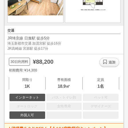
交通
JR埼京線 日進駅 徒歩5分
埼玉新都市交通 加茂宮駅 徒歩16分
JR高崎線 宮原駅 徒歩17分
¥88,200
30日利用料
追加
初期費用: ¥14,300
間取り
専有面積
定員
1K
18.9㎡
1名
インターネット
バス・トイレ別
ペット可
オートロック
女性専用
デザイナーズ
外国人可