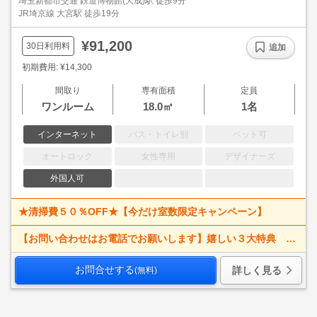
埼玉新都市交通 鉄道博物館(大成)駅 徒歩9分
JR埼京線 大宮駅 徒歩19分
¥91,200
30日利用料
追加
初期費用: ¥14,300
間取り
専有面積
定員
ワンルーム
18.0㎡
1名
インターネット
バス・トイレ別
ペット可
オートロック
女性専用
デザイナーズ
外国人可
★清掃費５０％OFF★【今だけ室数限定キャンペーン】
【お問い合わせはお電話でお願いします】嬉しい３大特典 賃料大幅値下げ！ 寝具一式＆ベッドメイキング無料＋α
お問合せする
詳しく見る
(無料)