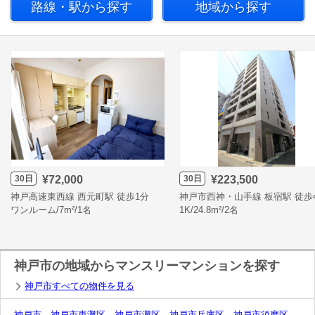
路線・駅
から探す
地域
から探す
30日
30日
¥72,000
¥223,500
神戸高速東西線 西元町駅 徒歩1分
神戸市西神・山手線 板宿駅 徒歩
ワンルーム/7m²/1名
1K/24.8m²/2名
神戸市の地域からマンスリーマンションを探す
神戸市すべての物件を見る
神戸市
神戸市東灘区
神戸市灘区
神戸市兵庫区
神戸市須磨区