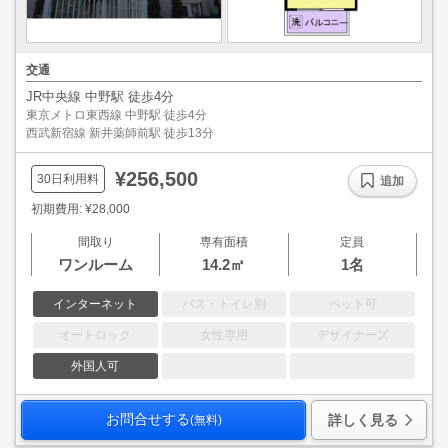
交通
JR中央線 中野駅 徒歩4分
東京メトロ東西線 中野駅 徒歩4分
西武新宿線 新井薬師前駅 徒歩13分
¥256,500
30日利用料
追加
初期費用: ¥28,000
間取り
専有面積
定員
ワンルーム
14.2㎡
1名
インターネット
バス・トイレ別
ペット可
オートロック
女性専用
デザイナーズ
外国人可
お問合せする
詳しく見る
(無料)