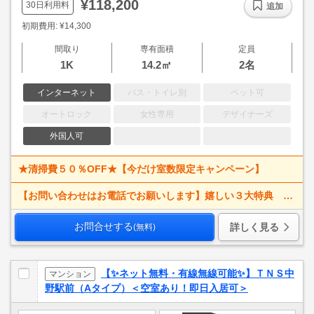
¥118,200
30日利用料
追加
初期費用: ¥14,300
間取り
専有面積
定員
1K
14.2㎡
2名
インターネット
バス・トイレ別
ペット可
オートロック
女性専用
デザイナーズ
外国人可
★清掃費５０％OFF★【今だけ室数限定キャンペーン】
【お問い合わせはお電話でお願いします】嬉しい３大特典 賃料大幅値下げ！ 寝具一式＆ベッドメイキング無料＋α
お問合せする
詳しく見る
(無料)
【✨ネット無料・有線無線可能✨】ＴＮＳ中
マンション
野駅前（Aタイプ）＜空室あり！即日入居可＞