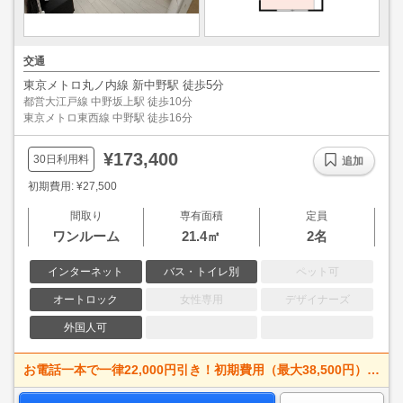
交通
東京メトロ丸ノ内線 新中野駅 徒歩5分
都営大江戸線 中野坂上駅 徒歩10分
東京メトロ東西線 中野駅 徒歩16分
¥173,400
30日利用料
追加
初期費用: ¥27,500
間取り
専有面積
定員
ワンルーム
21.4㎡
2名
インターネット
バス・トイレ別
ペット可
オートロック
女性専用
デザイナーズ
外国人可
お電話一本で一律22,000円引き！初期費用（最大38,500円）OFF