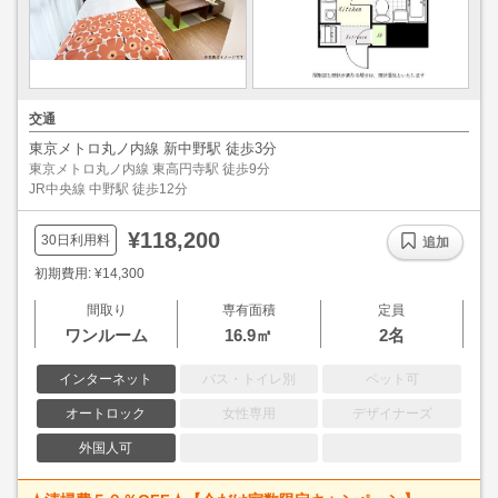
交通
東京メトロ丸ノ内線 新中野駅 徒歩3分
東京メトロ丸ノ内線 東高円寺駅 徒歩9分
JR中央線 中野駅 徒歩12分
¥118,200
30日利用料
追加
初期費用: ¥14,300
間取り
専有面積
定員
ワンルーム
16.9㎡
2名
インターネット
バス・トイレ別
ペット可
オートロック
女性専用
デザイナーズ
外国人可