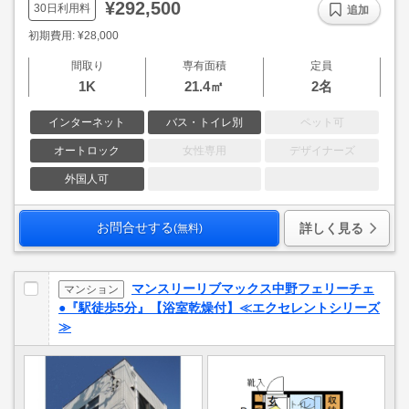
¥292,500
30日利用料
追加
初期費用: ¥28,000
間取り
専有面積
定員
1K
21.4㎡
2名
インターネット
バス・トイレ別
ペット可
オートロック
女性専用
デザイナーズ
外国人可
お問合せする
詳しく見る
(無料)
マンスリーリブマックス中野フェリーチェ
マンション
●『駅徒歩5分』【浴室乾燥付】≪エクセレントシリーズ
≫