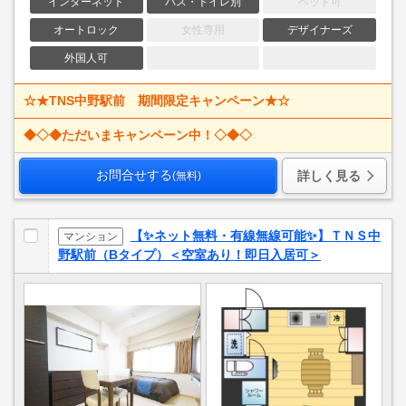
インターネット
バス・トイレ別
ペット可
オートロック
女性専用
デザイナーズ
外国人可
☆★TNS中野駅前 期間限定キャンペーン★☆
◆◇◆ただいまキャンペーン中！◇◆◇
お問合せする
詳しく見る
(無料)
【✨ネット無料・有線無線可能✨】ＴＮＳ中
マンション
野駅前（Bタイプ）＜空室あり！即日入居可＞