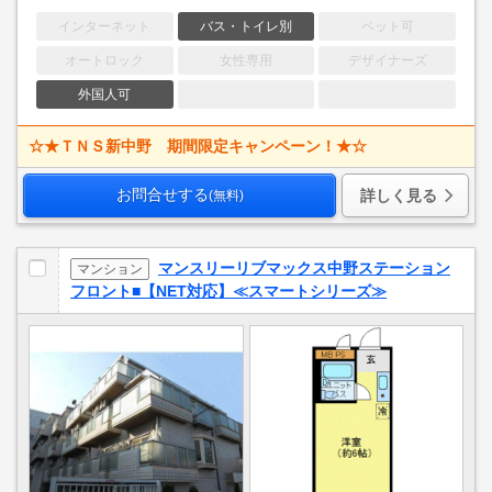
インターネット
バス・トイレ別
ペット可
オートロック
女性専用
デザイナーズ
外国人可
☆★ＴＮＳ新中野 期間限定キャンペーン！★☆
お問合せする
詳しく見る
(無料)
マンスリーリブマックス中野ステーション
マンション
フロント■【NET対応】≪スマートシリーズ≫