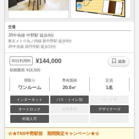
交通
JR中央線 中野駅 徒歩4分
東京メトロ丸ノ内線 新中野駅 徒歩9分
JR中央線 高円寺駅 徒歩19分
¥144,000
30日利用料
追加
初期費用: ¥16,500
間取り
専有面積
定員
ワンルーム
20.0㎡
1名
インターネット
バス・トイレ別
ペット可
オートロック
女性専用
デザイナーズ
外国人可
☆★TNS中野駅前 期間限定キャンペーン★☆