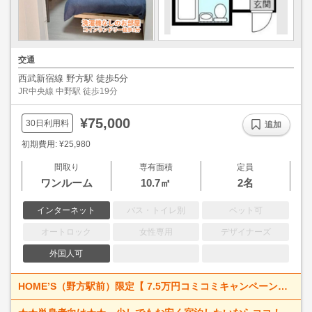
交通
西武新宿線 野方駅 徒歩5分
JR中央線 中野駅 徒歩19分
¥75,000
30日利用料
追加
初期費用: ¥25,980
間取り
専有面積
定員
ワンルーム
10.7㎡
2名
インターネット
バス・トイレ別
ペット可
オートロック
女性専用
デザイナーズ
外国人可
HOME’S（野方駅前）限定【 7.5万円コミコミキャンペーン（洗濯機無しのお部屋のみ）！最大2ヶ月間】初月30日分賃料+管理費コミコミ♪♪