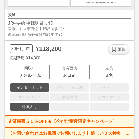
交通
JR中央線 中野駅 徒歩4分
東京メトロ東西線 中野駅 徒歩4分
西武新宿線 新井薬師前駅 徒歩9分
¥118,200
30日利用料
追加
初期費用: ¥14,300
間取り
専有面積
定員
ワンルーム
14.3㎡
2名
インターネット
バス・トイレ別
ペット可
オートロック
女性専用
デザイナーズ
外国人可
★清掃費５０％OFF★【今だけ室数限定キャンペーン】
【お問い合わせはお電話でお願いします】嬉しい３大特典 賃料大幅値下げ！ 寝具一式＆ベッドメイキング無料＋α