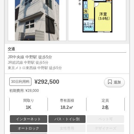
交通
JR中央線 中野駅 徒歩5分
JR総武線 中野駅 徒歩5分
東京メトロ東西線 中野駅 徒歩5分
¥292,500
30日利用料
追加
初期費用: ¥28,000
間取り
専有面積
定員
1K
18.2㎡
2名
インターネット
バス・トイレ別
ペット可
オートロック
女性専用
デザイナーズ