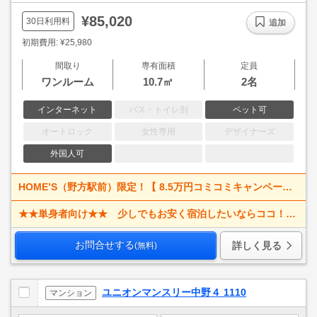
¥85,020
30日利用料
追加
初期費用: ¥25,980
間取り
専有面積
定員
ワンルーム
10.7㎡
2名
インターネット
バス・トイレ別
ペット可
オートロック
女性専用
デザイナーズ
外国人可
HOME’S（野方駅前）限定！【 8.5万円コミコミキャンペーン！（洗濯機有りのお部屋のみ） 】1ヶ月間！！賃料+管理費コミコミ♪♪ 最大2ヶ月まで！！
★★単身者向け★★ 少しでもお安く宿泊したいならココ！！ ☆2022年、新規リフォーム済みのお部屋です！！♪駅近5分以内/Wi-Fi無料/禁煙ルーム/ミニマムなお部屋です♪
お問合せする
詳しく見る
(無料)
ユニオンマンスリー中野４ 1110
マンション