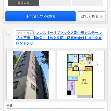
外国人可
お問合せする
詳しく見る
(無料)
マンスリーリブマックス新中野カステール
マンション
『26平米・駅5分』【独立洗面・浴室乾燥付】≪エクセ
レントシリ
交通