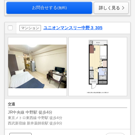
お問合せする
詳しく見る
(無料)
ユニオンマンスリー中野３ 305
マンション
交通
JR中央線 中野駅 徒歩4分
東京メトロ東西線 中野駅 徒歩4分
西武新宿線 新井薬師前駅 徒歩9分