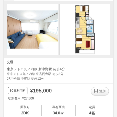
交通
東京メトロ丸ノ内線 新中野駅 徒歩4分
東京メトロ丸ノ内線 東高円寺駅 徒歩8分
JR中央線 中野駅 徒歩12分
¥195,000
30日利用料
追加
初期費用: ¥27,500
間取り
専有面積
定員
2DK
34.0㎡
4名