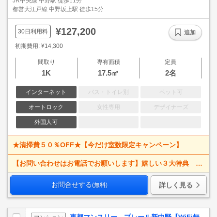
JR中央線 中野駅 徒歩11分
都営大江戸線 中野坂上駅 徒歩15分
¥127,200
30日利用料
追加
初期費用: ¥14,300
間取り
専有面積
定員
1K
17.5㎡
2名
インターネット
バス・トイレ別
ペット可
オートロック
女性専用
デザイナーズ
外国人可
★清掃費５０％OFF★【今だけ室数限定キャンペーン】
【お問い合わせはお電話でお願いします】嬉しい３大特典 賃料大幅値下げ！ 寝具一式＆ベッドメイキング無料＋α
お問合せする
詳しく見る
(無料)