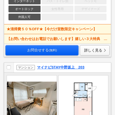
インターネット
バス・トイレ別
ペット可
オートロック
女性専用
デザイナーズ
外国人可
★清掃費５０％OFF★【今だけ室数限定キャンペーン】
【お問い合わせはお電話でお願いします】嬉しい３大特典 賃料大幅値下げ！ 寝具一式＆ベッドメイキング無料＋α
お問合せする
詳しく見る
(無料)
マイナビSTAY中野坂上 203
マンション