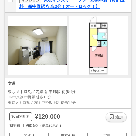
東都マンスリー プレール新中野【WiFi無
マンション
料！新中野駅 徒歩3分！オートロック！】
交通
東京メトロ丸ノ内線 新中野駅 徒歩3分
JR中央線 中野駅 徒歩10分
東京メトロ丸ノ内線 中野坂上駅 徒歩17分
¥129,000
30日利用料
追加
初期費用: ¥60,500 (寝具代含む)
間取り
専有面積
定員