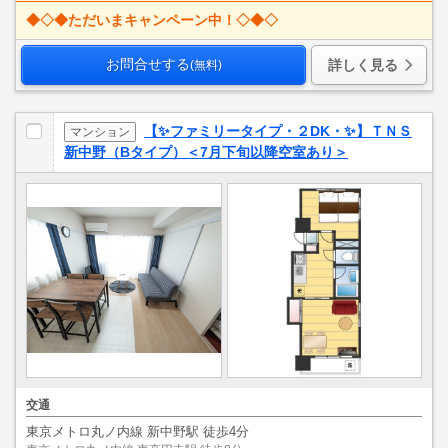
◆◇◆ただいまキャンペーン中！◇◆◇
お問合せする
詳しく見る
(無料)
【✨ファミリータイプ・２DK・✨】ＴＮＳ
マンション
新中野（Bタイプ）＜7月下旬以降空室あり＞
交通
東京メトロ丸ノ内線 新中野駅 徒歩4分