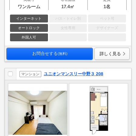
ワンルーム
17.4㎡
1名
インターネット
バス・トイレ別
ペット可
オートロック
女性専用
デザイナーズ
外国人可
お問合せする
詳しく見る
(無料)
ユニオンマンスリー中野３ 208
マンション