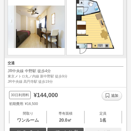
交通
JR中央線 中野駅 徒歩4分
東京メトロ丸ノ内線 新中野駅 徒歩9分
JR中央線 高円寺駅 徒歩19分
¥144,000
30日利用料
追加
初期費用: ¥16,500
間取り
専有面積
定員
ワンルーム
20.0㎡
1名