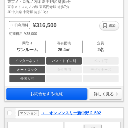
東京メトロ丸ノ内線 新中野駅 徒歩5分
東京メトロ丸ノ内線 東高円寺駅 徒歩7分
JR中央線 中野駅 徒歩13分
¥316,500
30日利用料
追加
初期費用: ¥28,000
間取り
専有面積
定員
ワンルーム
26.4㎡
2名
インターネット
バス・トイレ別
ペット可
オートロック
女性専用
デザイナーズ
外国人可
お問合せする
詳しく見る
(無料)
ユニオンマンスリー新中野２ 502
マンション