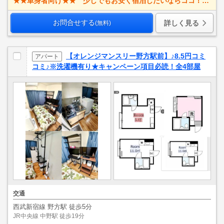
★★単身者向け★★ 少しでもお安く宿泊したいならココ！！ ☆2022年、新規リフォーム済みのお部屋です！！♪駅近5分以内/Wi-Fi無料/禁煙ルーム/ミニマムなお部屋です♪
お問合せする
詳しく見る
(無料)
【オレンジマンスリー野方駅前】♪8.5円コミ
アパート
コミ♪※洗濯機有り★キャンペーン項目必読！全4部屋
交通
西武新宿線 野方駅 徒歩5分
JR中央線 中野駅 徒歩19分