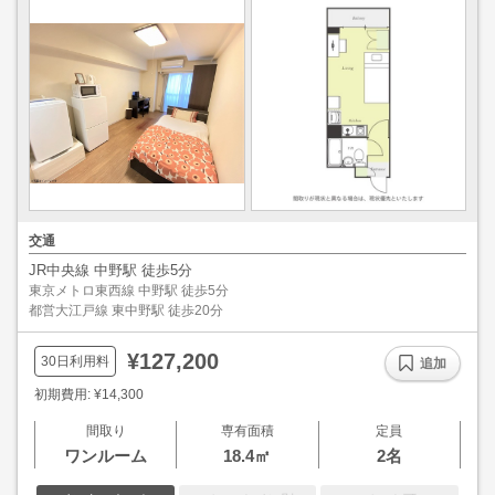
交通
JR中央線 中野駅 徒歩5分
東京メトロ東西線 中野駅 徒歩5分
都営大江戸線 東中野駅 徒歩20分
¥127,200
30日利用料
追加
初期費用: ¥14,300
間取り
専有面積
定員
ワンルーム
18.4㎡
2名