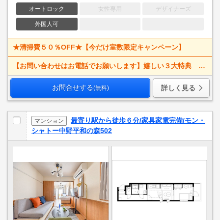
オートロック
女性専用
デザイナーズ
外国人可
★清掃費５０％OFF★【今だけ室数限定キャンペーン】
【お問い合わせはお電話でお願いします】嬉しい３大特典 賃料大幅値下げ！ 寝具一式＆ベッドメイキング無料＋α
お問合せする
詳しく見る
(無料)
最寄り駅から徒歩６分/家具家電完備/モン・
マンション
シャトー中野平和の森502