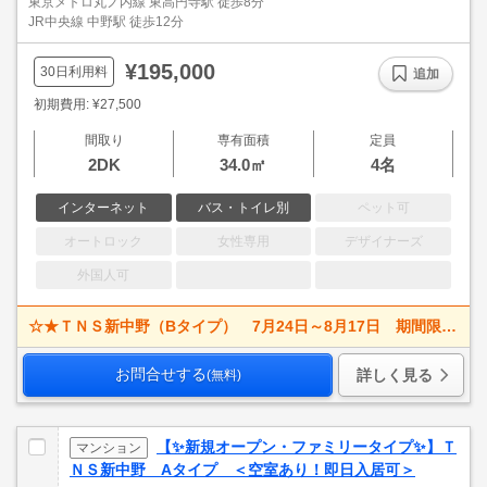
東京メトロ丸ノ内線 東高円寺駅 徒歩8分
JR中央線 中野駅 徒歩12分
¥195,000
30日利用料
追加
初期費用: ¥27,500
間取り
専有面積
定員
2DK
34.0㎡
4名
インターネット
バス・トイレ別
ペット可
オートロック
女性専用
デザイナーズ
外国人可
☆★ＴＮＳ新中野（Bタイプ） 7月24日～8月17日 期間限定キャンペーン★☆
お問合せする
詳しく見る
(無料)
【✨新規オープン・ファミリータイプ✨】Ｔ
マンション
ＮＳ新中野 Aタイプ ＜空室あり！即日入居可＞