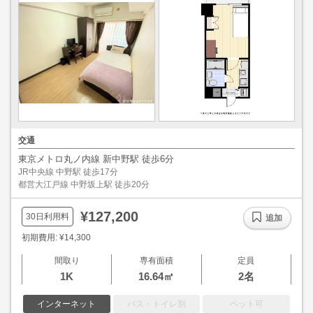
交通
東京メトロ丸ノ内線 新中野駅 徒歩6分
JR中央線 中野駅 徒歩17分
都営大江戸線 中野坂上駅 徒歩20分
¥127,200
30日利用料
追加
初期費用: ¥14,300
間取り
専有面積
定員
1K
16.64㎡
2名
インターネット
バス・トイレ別
ペット可