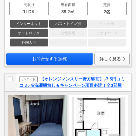
間取り
専有面積
定員
1LDK
39.2㎡
2名
インターネット
バス・トイレ別
ペット可
オートロック
女性専用
デザイナーズ
外国人可
お問合せする
詳しく見る
(無料)
【オレンジマンスリー野方駅前】♪7.5円コミ
アパート
コミ♪※洗濯機無し★キャンペーン項目必読！全3部屋