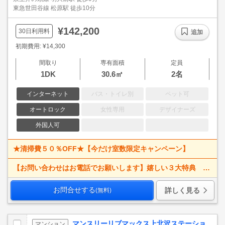
東急世田谷線 松原駅 徒歩10分
¥142,200
30日利用料
追加
初期費用: ¥14,300
間取り
専有面積
定員
1DK
30.6㎡
2名
インターネット
バス・トイレ別
ペット可
オートロック
女性専用
デザイナーズ
外国人可
★清掃費５０％OFF★【今だけ室数限定キャンペーン】
【お問い合わせはお電話でお願いします】嬉しい３大特典 賃料大幅値下げ！ 寝具一式＆ベッドメイキング無料＋α
お問合せする
詳しく見る
(無料)
マンスリーリブマックス上北沢ステーショ
マンション