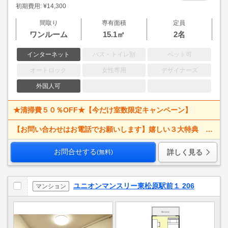
初期費用: ¥14,300
間取り
専有面積
定員
ワンルーム
15.1㎡
2名
インターネット
バス・トイレ別
ペット可
オートロック
女性専用
デザイナーズ
外国人可
★清掃費５０％OFF★【今だけ室数限定キャンペーン】
【お問い合わせはお電話でお願いします】嬉しい３大特典 賃料大幅値下げ！ 寝具一式＆ベッドメイキング無料＋α
お問合せする
詳しく見る
(無料)
ユニオンマンスリー東松原駅前１ 206
マンション