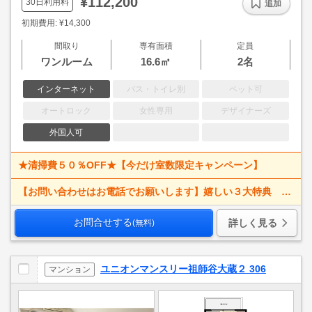
¥112,200
30日利用料
追加
初期費用: ¥14,300
間取り
専有面積
定員
ワンルーム
16.6㎡
2名
インターネット
バス・トイレ別
ペット可
オートロック
女性専用
デザイナーズ
外国人可
★清掃費５０％OFF★【今だけ室数限定キャンペーン】
【お問い合わせはお電話でお願いします】嬉しい３大特典 賃料大幅値下げ！ 寝具一式＆ベッドメイキング無料＋α
お問合せする
詳しく見る
(無料)
ユニオンマンスリー祖師谷大蔵２ 306
マンション