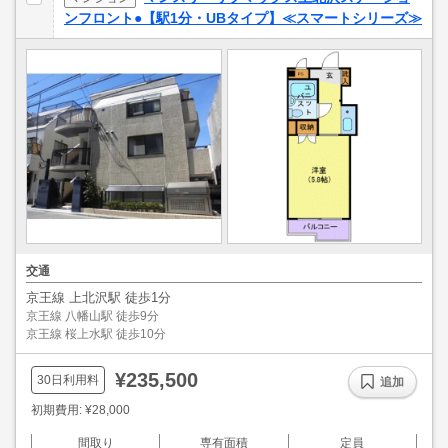
ンフロント●【駅1分・UBタイプ】≪スマートシリーズ≫
交通
京王線 上北沢駅 徒歩1分
京王線 八幡山駅 徒歩9分
京王線 桜上水駅 徒歩10分
¥235,500
30日利用料
追加
初期費用: ¥28,000
間取り
専有面積
定員