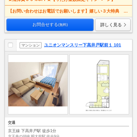
【お問い合わせはお電話でお願いします】嬉しい３大特典 賃料大幅値下げ！ 寝具一式＆ベッドメイキング無料＋α
お問合せする
詳しく見る
(無料)
ユニオンマンスリー下高井戸駅前１ 101
マンション
交通
京王線 下高井戸駅 徒歩1分
京王井の頭線 明大前駅 徒歩9分