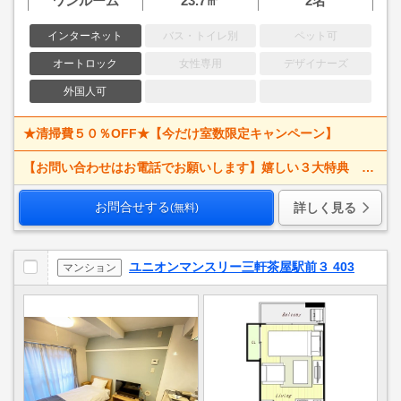
ワンルーム
23.7㎡
2名
インターネット
バス・トイレ別
ペット可
オートロック
女性専用
デザイナーズ
外国人可
★清掃費５０％OFF★【今だけ室数限定キャンペーン】
【お問い合わせはお電話でお願いします】嬉しい３大特典 賃料大幅値下げ！ 寝具一式＆ベッドメイキング無料＋α
お問合せする
詳しく見る
(無料)
ユニオンマンスリー三軒茶屋駅前３ 403
マンション