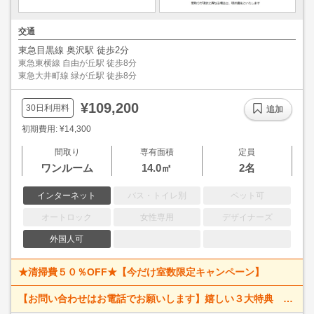
交通
東急目黒線 奥沢駅 徒歩2分
東急東横線 自由が丘駅 徒歩8分
東急大井町線 緑が丘駅 徒歩8分
¥109,200
30日利用料
追加
初期費用: ¥14,300
間取り
専有面積
定員
ワンルーム
14.0㎡
2名
インターネット
バス・トイレ別
ペット可
オートロック
女性専用
デザイナーズ
外国人可
★清掃費５０％OFF★【今だけ室数限定キャンペーン】
【お問い合わせはお電話でお願いします】嬉しい３大特典 賃料大幅値下げ！ 寝具一式＆ベッドメイキング無料＋α