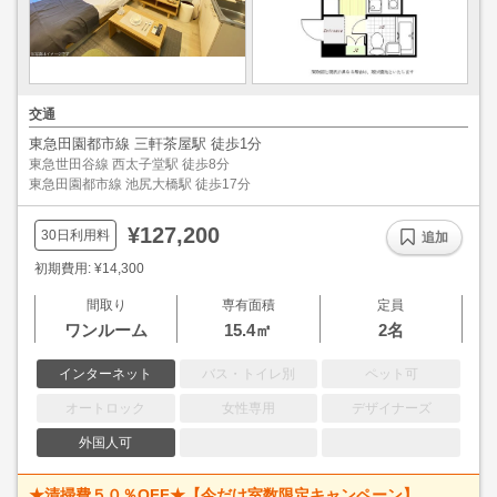
交通
東急田園都市線 三軒茶屋駅 徒歩1分
東急世田谷線 西太子堂駅 徒歩8分
東急田園都市線 池尻大橋駅 徒歩17分
¥127,200
30日利用料
追加
初期費用: ¥14,300
間取り
専有面積
定員
ワンルーム
15.4㎡
2名
インターネット
バス・トイレ別
ペット可
オートロック
女性専用
デザイナーズ
外国人可
★清掃費５０％OFF★【今だけ室数限定キャンペーン】