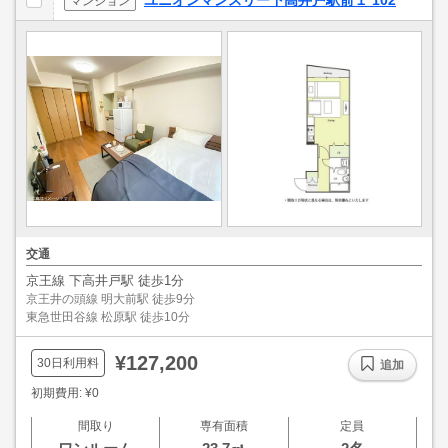
ユニオンマンスリー下高井戸駅前１ 102
マンション
交通
京王線 下高井戸駅 徒歩1分
京王井の頭線 明大前駅 徒歩9分
東急世田谷線 松原駅 徒歩10分
¥127,200
30日利用料
追加
初期費用: ¥0
間取り
専有面積
定員