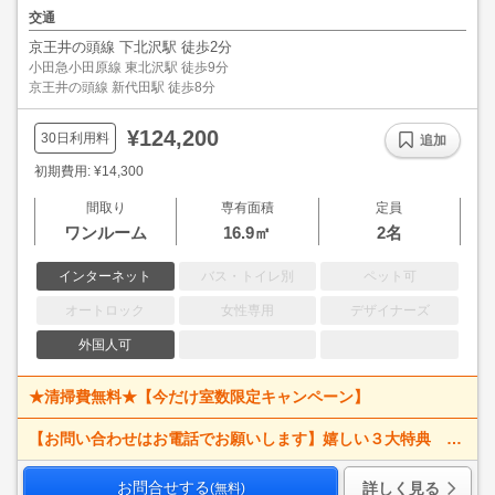
交通
京王井の頭線 下北沢駅 徒歩2分
小田急小田原線 東北沢駅 徒歩9分
京王井の頭線 新代田駅 徒歩8分
¥124,200
30日利用料
追加
初期費用: ¥14,300
間取り
専有面積
定員
ワンルーム
16.9㎡
2名
インターネット
バス・トイレ別
ペット可
オートロック
女性専用
デザイナーズ
外国人可
★清掃費無料★【今だけ室数限定キャンペーン】
【お問い合わせはお電話でお願いします】嬉しい３大特典 賃料大幅値下げ！ 寝具一式＆ベッドメイキング無料＋α
お問合せする
詳しく見る
(無料)