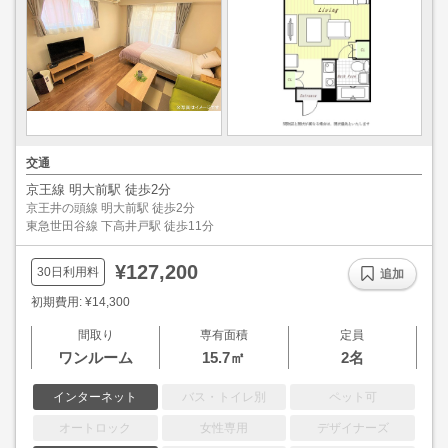
交通
京王線 明大前駅 徒歩2分
京王井の頭線 明大前駅 徒歩2分
東急世田谷線 下高井戸駅 徒歩11分
¥127,200
30日利用料
追加
初期費用: ¥14,300
間取り
専有面積
定員
ワンルーム
15.7㎡
2名
インターネット
バス・トイレ別
ペット可
オートロック
女性専用
デザイナーズ