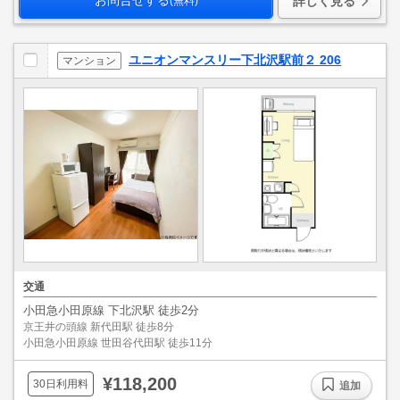
お問合せする
詳しく見る
(無料)
ユニオンマンスリー下北沢駅前２ 206
マンション
交通
小田急小田原線 下北沢駅 徒歩2分
京王井の頭線 新代田駅 徒歩8分
小田急小田原線 世田谷代田駅 徒歩11分
¥118,200
30日利用料
追加