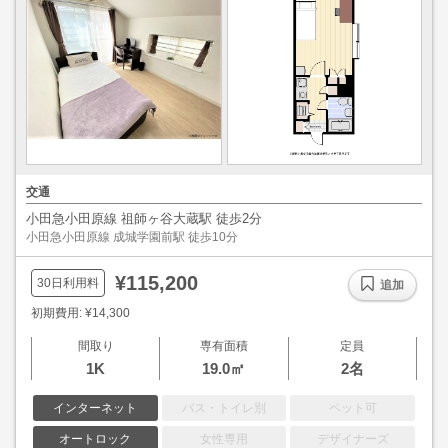
交通
小田急小田原線 祖師ヶ谷大蔵駅 徒歩2分
小田急小田原線 成城学園前駅 徒歩10分
¥115,200
30日利用料
追加
初期費用: ¥14,300
間取り
専有面積
定員
1K
19.0㎡
2名
インターネット
バス・トイレ別
ペット可
オートロック
女性専用
デザイナーズ