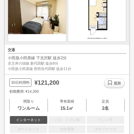
交通
小田急小田原線 下北沢駅 徒歩2分
京王井の頭線 新代田駅 徒歩8分
小田急小田原線 世田谷代田駅 徒歩11分
¥121,200
30日利用料
追加
初期費用: ¥14,300
間取り
専有面積
定員
ワンルーム
15.1㎡
2名
インターネット
バス・トイレ別
ペット可
オートロック
女性専用
デザイナーズ