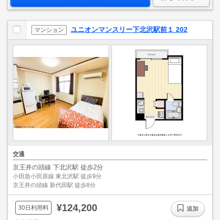
ユニオンマンスリー下北沢駅前１ 202
マンション
交通
京王井の頭線 下北沢駅 徒歩2分
小田急小田原線 東北沢駅 徒歩9分
京王井の頭線 新代田駅 徒歩8分
¥124,200
30日利用料
追加