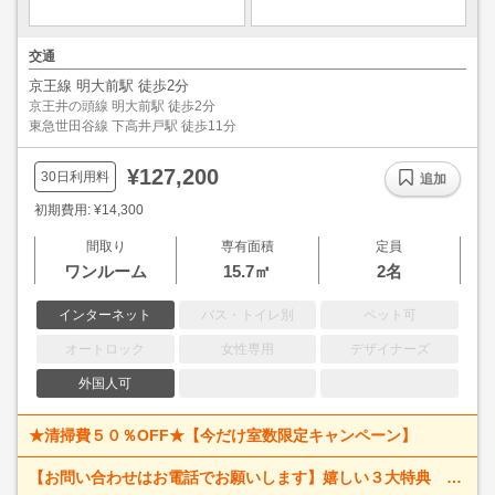
交通
京王線 明大前駅 徒歩2分
京王井の頭線 明大前駅 徒歩2分
東急世田谷線 下高井戸駅 徒歩11分
¥127,200
30日利用料
追加
初期費用: ¥14,300
間取り
専有面積
定員
ワンルーム
15.7㎡
2名
インターネット
バス・トイレ別
ペット可
オートロック
女性専用
デザイナーズ
外国人可
★清掃費５０％OFF★【今だけ室数限定キャンペーン】
【お問い合わせはお電話でお願いします】嬉しい３大特典 賃料大幅値下げ！ 寝具一式＆ベッドメイキング無料＋α