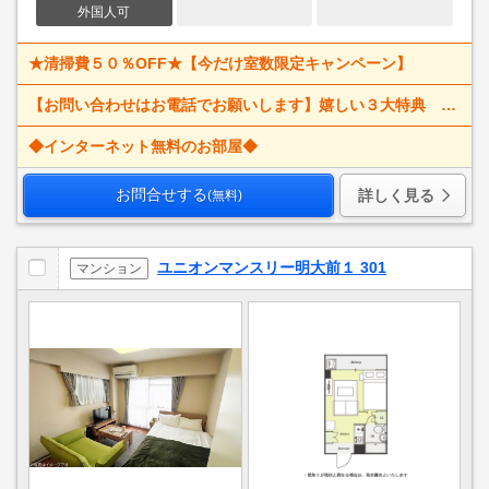
外国人可
★清掃費５０％OFF★【今だけ室数限定キャンペーン】
【お問い合わせはお電話でお願いします】嬉しい３大特典 賃料大幅値下げ！ 寝具一式＆ベッドメイキング無料＋α
◆インターネット無料のお部屋◆
お問合せする
詳しく見る
(無料)
ユニオンマンスリー明大前１ 301
マンション