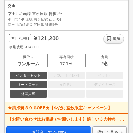
交通
京王井の頭線 東松原駅 徒歩2分
小田急小田原線 梅ヶ丘駅 徒歩8分
京王井の頭線 新代田駅 徒歩9分
¥121,200
30日利用料
追加
初期費用: ¥14,300
間取り
専有面積
定員
ワンルーム
17.1㎡
2名
インターネット
バス・トイレ別
ペット可
オートロック
女性専用
デザイナーズ
外国人可
★清掃費５０％OFF★【今だけ室数限定キャンペーン】
【お問い合わせはお電話でお願いします】嬉しい３大特典 賃料大幅値下げ！ 寝具一式＆ベッドメイキング無料＋α
お問合せする
詳しく見る
(無料)