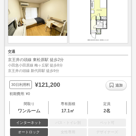
交通
京王井の頭線 東松原駅 徒歩2分
小田急小田原線 梅ヶ丘駅 徒歩8分
京王井の頭線 新代田駅 徒歩9分
¥121,200
30日利用料
追加
初期費用: ¥0
間取り
専有面積
定員
ワンルーム
17.1㎡
2名
インターネット
バス・トイレ別
ペット可
オートロック
女性専用
デザイナーズ