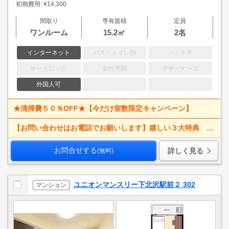
初期費用: ¥14,300
間取り
専有面積
定員
ワンルーム
15.2㎡
2名
インターネット
バス・トイレ別
ペット可
オートロック
女性専用
デザイナーズ
外国人可
★清掃費５０％OFF★【今だけ室数限定キャンペーン】
【お問い合わせはお電話でお願いします】嬉しい３大特典 賃料大幅値下げ！ 寝具一式＆ベッドメイキング無料＋α
お問合せする
詳しく見る
(無料)
ユニオンマンスリー下北沢駅前２ 302
マンション