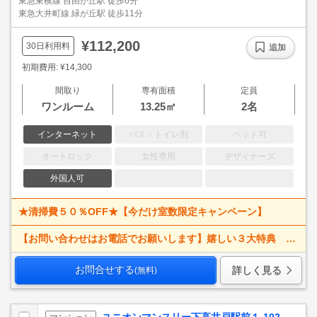
東急東横線 自由が丘駅 徒歩6分
東急大井町線 緑が丘駅 徒歩11分
¥112,200
30日利用料
追加
初期費用: ¥14,300
間取り
専有面積
定員
ワンルーム
13.25㎡
2名
インターネット
バス・トイレ別
ペット可
オートロック
女性専用
デザイナーズ
外国人可
★清掃費５０％OFF★【今だけ室数限定キャンペーン】
【お問い合わせはお電話でお願いします】嬉しい３大特典 賃料大幅値下げ！ 寝具一式＆ベッドメイキング無料＋α
お問合せする
詳しく見る
(無料)