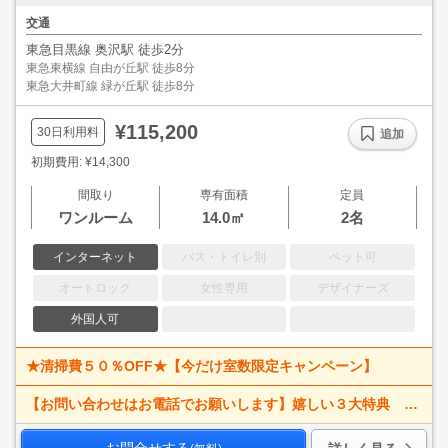
交通
東急目黒線 奥沢駅 徒歩2分
東急東横線 自由が丘駅 徒歩8分
東急大井町線 緑が丘駅 徒歩8分
¥115,200
30日利用料
追加
初期費用: ¥14,300
間取り
専有面積
定員
ワンルーム
14.0㎡
2名
インターネット
バス・トイレ別
ペット可
オートロック
女性専用
デザイナーズ
外国人可
★清掃費５０％OFF★【今だけ室数限定キャンペーン】
【お問い合わせはお電話でお願いします】嬉しい３大特典 賃料大幅値下げ！ 寝具一式＆ベッドメイキング無料＋α