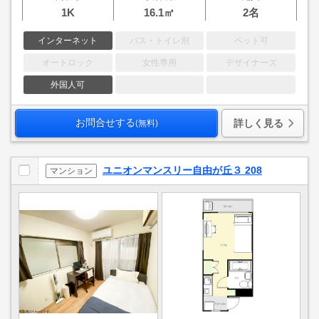
1K
16.1㎡
2名
インターネット
バス・トイレ別
ペット可
オートロック
女性専用
デザイナーズ
外国人可
お問合せする
詳しく見る
(無料)
ユニオンマンスリー自由が丘３ 208
マンション