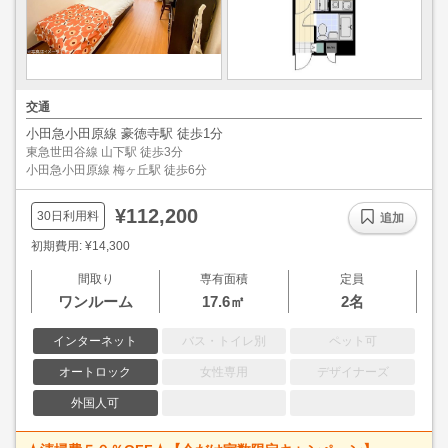
交通
小田急小田原線 豪徳寺駅 徒歩1分
東急世田谷線 山下駅 徒歩3分
小田急小田原線 梅ヶ丘駅 徒歩6分
¥112,200
30日利用料
追加
初期費用: ¥14,300
間取り
専有面積
定員
ワンルーム
17.6㎡
2名
インターネット
バス・トイレ別
ペット可
オートロック
女性専用
デザイナーズ
外国人可