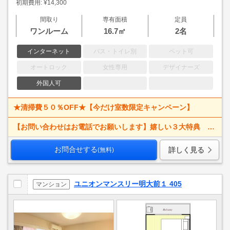
初期費用: ¥14,300
間取り
専有面積
定員
ワンルーム
16.7㎡
2名
インターネット
バス・トイレ別
ペット可
オートロック
女性専用
デザイナーズ
外国人可
★清掃費５０％OFF★【今だけ室数限定キャンペーン】
【お問い合わせはお電話でお願いします】嬉しい３大特典 賃料大幅値下げ！ 寝具一式＆ベッドメイキング無料＋α
お問合せする
詳しく見る
(無料)
ユニオンマンスリー明大前１ 405
マンション