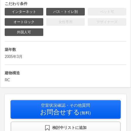
こだわり条件
インターネット
バス・トイレ別
ペット可
オートロック
女性専用
デザイナーズ
外国人可
築年数
2005年3月
建物構造
RC
空室状況確認・その他質問
お問合せする
(無料)
検討中リストに追加