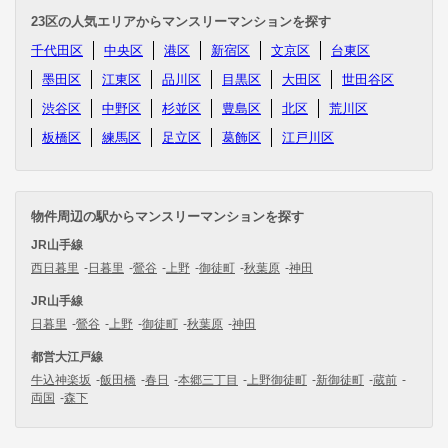
23区の人気エリアからマンスリーマンションを探す
千代田区
中央区
港区
新宿区
文京区
台東区
墨田区
江東区
品川区
目黒区
大田区
世田谷区
渋谷区
中野区
杉並区
豊島区
北区
荒川区
板橋区
練馬区
足立区
葛飾区
江戸川区
物件周辺の駅からマンスリーマンションを探す
JR山手線
西日暮里
日暮里
鶯谷
上野
御徒町
秋葉原
神田
JR山手線
日暮里
鶯谷
上野
御徒町
秋葉原
神田
都営大江戸線
牛込神楽坂
飯田橋
春日
本郷三丁目
上野御徒町
新御徒町
蔵前
両国
森下