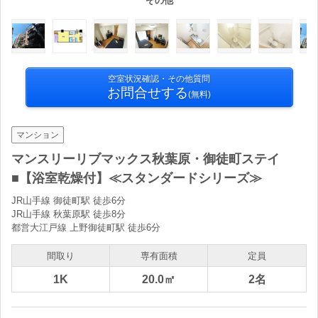
その他
空室状況確認・その他質問
お問合せする
(無料)
マンション
マンスリーリブマックス秋葉原・御徒町ステイ
■【浴室乾燥付】≪スタンダードシリーズ≫
JR山手線 御徒町駅 徒歩6分
JR山手線 秋葉原駅 徒歩8分
都営大江戸線 上野御徒町駅 徒歩6分
間取り
専有面積
定員
1K
20.0㎡
2名