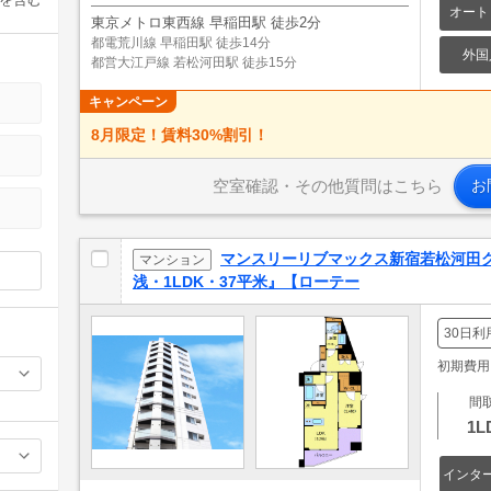
オート
東京メトロ東西線 早稲田駅 徒歩2分
都電荒川線 早稲田駅 徒歩14分
外国
都営大江戸線 若松河田駅 徒歩15分
キャンペーン
8月限定！賃料30%割引！
空室確認・その他質問はこちら
お
マンスリーリブマックス新宿若松河田
マンション
浅・1LDK・37平米』【ローテー
30日利
初期費用: 
間
1L
インタ