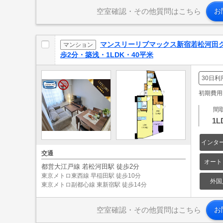
空室確認・その他質問はこちら
お
マンスリーリブマックス新宿若松河田
マンション
歩2分・築浅・1LDK・40平米
30日利
初期費用: 
間
1L
インタ
交通
オート
都営大江戸線 若松河田駅 徒歩2分
東京メトロ東西線 早稲田駅 徒歩10分
外国
東京メトロ副都心線 東新宿駅 徒歩14分
空室確認・その他質問はこちら
お