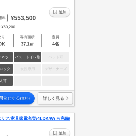
追加
¥553,500
用料
¥60,200
取り
専有面積
定員
DK
37.1㎡
4名
ーネット
バス・トイレ別
ペット可
ロック
女性専用
デザイナーズ
人可
問合せする
詳しく見る
(無料)
/家具家電充実/4LDK/Wi-Fi完備/
追加