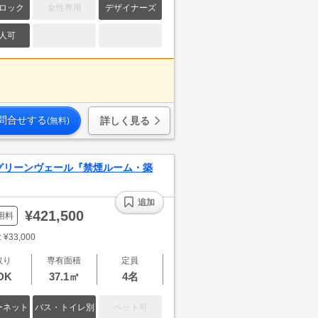
ロック
女性専用
デザイナーズ
人可
問合せする
詳しく見る
(無料)
グリーンヴェール『禁煙ルーム・築
追加
¥421,500
用料
¥33,000
取り
専有面積
定員
DK
37.1㎡
4名
ーネット
バス・トイレ別
ペット可