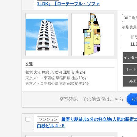
1LDK』【ローテーブル・ソファ
30日利
初期費用: 
間
1L
インタ
交通
オート
都営大江戸線 若松河田駅 徒歩2分
東京メトロ東西線 早稲田駅 徒歩10分
外国
東京メトロ副都心線 東新宿駅 徒歩14分
空室確認・その他質問はこちら
お
最寄り駅徒歩2分の好立地/人気の新宿エリア
マンション
白砂ビル 4・5