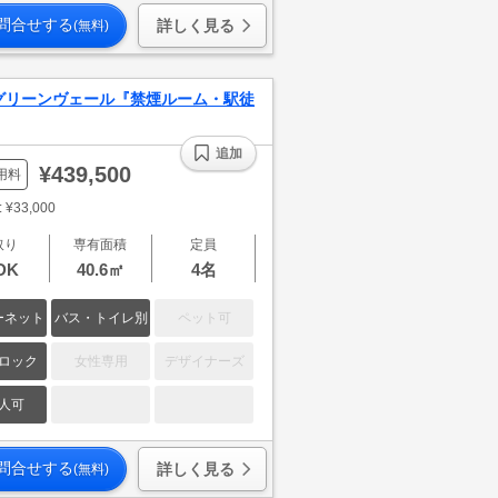
問合せする
詳しく見る
(無料)
グリーンヴェール『禁煙ルーム・駅徒
追加
¥439,500
用料
¥33,000
取り
専有面積
定員
DK
40.6㎡
4名
ーネット
バス・トイレ別
ペット可
ロック
女性専用
デザイナーズ
人可
問合せする
詳しく見る
(無料)