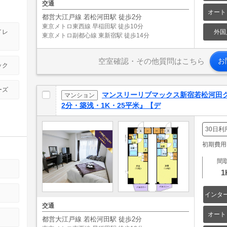
交通
オート
都営大江戸線 若松河田駅 徒歩2分
東京メトロ東西線 早稲田駅 徒歩10分
イレ
外国
東京メトロ副都心線 東新宿駅 徒歩14分
空室確認・その他質問はこちら
お
ック
ーズ
マンスリーリブマックス新宿若松河田
マンション
2分・築浅・1K・25平米』【デ
30日利
初期費用: 
間
1
インタ
交通
オート
都営大江戸線 若松河田駅 徒歩2分