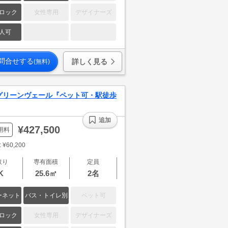
ロック
女性専用
デザイナーズ
人可
問合せする
詳しく見る
(無料)
グリーンヴェール『ペット可・駅徒歩
追加
¥427,500
用料
¥60,200
取り
専有面積
定員
K
25.6㎡
2名
ーネット
バス・トイレ別
ペット可
ロック
女性専用
デザイナーズ