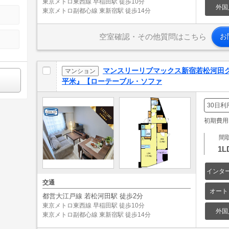
東京メトロ東西線 早稲田駅 徒歩10分
外国
東京メトロ副都心線 東新宿駅 徒歩14分
空室確認・その他質問はこちら
お
マンスリーリブマックス新宿若松河田グ
マンション
平米』【ローテーブル・ソファ
30日利
初期費用: 
間
1L
インタ
交通
オート
都営大江戸線 若松河田駅 徒歩2分
東京メトロ東西線 早稲田駅 徒歩10分
外国
東京メトロ副都心線 東新宿駅 徒歩14分