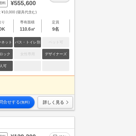
¥555,600
用料
¥10,000 (寝具代含む)
取り
専有面積
定員
DK
110.6㎡
9名
ーネット
バス・トイレ別
ペット可
ロック
女性専用
デザイナーズ
人可
問合せする
詳しく見る
(無料)