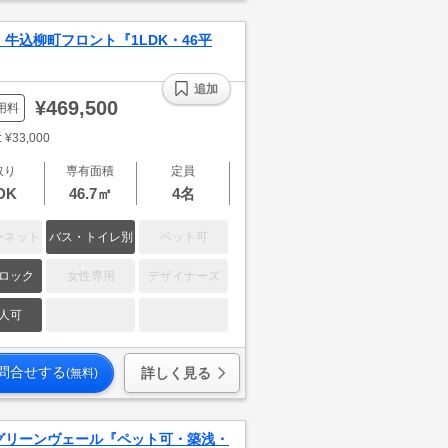
牛込柳町フロント『1LDK・46平
追加
¥469,500
用料
¥33,000
取り
専有面積
定員
DK
46.7㎡
4名
ーネット
バス・トイレ別
ペット可
ロック
女性専用
デザイナーズ
人可
問合せする
詳しく見る
(無料)
グリーンヴェール『ペット可・築浅・