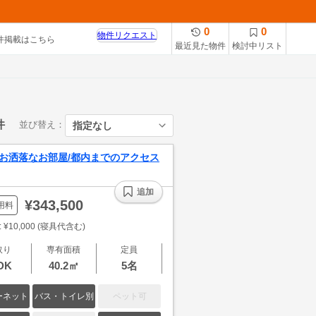
0
0
物件リクエスト
件掲載はこちら
最近見た物件
検討中リスト
件
並び替え：
たお洒落なお部屋/都内までのアクセス
追加
¥343,500
用料
¥10,000 (寝具代含む)
取り
専有面積
定員
DK
40.2㎡
5名
ーネット
バス・トイレ別
ペット可