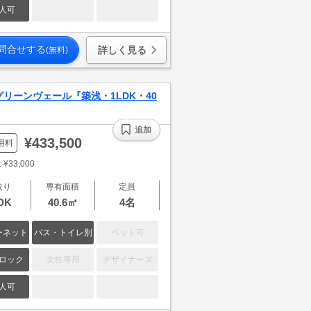
人可
問合せする
詳しく見る
(無料)
リーンヴェール『築浅・1LDK・40
追加
¥433,500
用料
¥33,000
取り
専有面積
定員
DK
40.6㎡
4名
ーネット
バス・トイレ別
ペット可
ロック
女性専用
デザイナーズ
人可