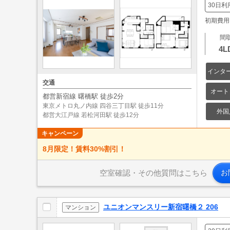
30日利
初期費用: 
間
4L
インタ
交通
オート
都営新宿線 曙橋駅 徒歩2分
東京メトロ丸ノ内線 四谷三丁目駅 徒歩11分
外国
都営大江戸線 若松河田駅 徒歩12分
キャンペーン
8月限定！賃料30%割引！
空室確認・その他質問はこちら
お
ユニオンマンスリー新宿曙橋２ 206
マンション