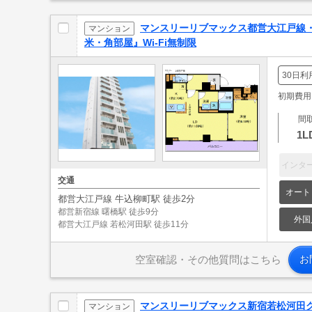
マンスリーリブマックス都営大江戸線・
マンション
米・角部屋』Wi-Fi無制限
30日利
初期費用: 
間
1L
インタ
交通
オート
都営大江戸線 牛込柳町駅 徒歩2分
都営新宿線 曙橋駅 徒歩9分
外国
都営大江戸線 若松河田駅 徒歩11分
空室確認・その他質問はこちら
お
マンスリーリブマックス新宿若松河田
マンション