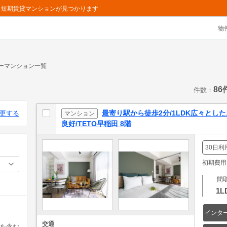
ョン・短期賃貸マンションが見つかります
物
ーマンション一覧
86
件数：
最寄り駅から徒歩2分/1LDK広々とし
更する
マンション
良好/TETO早稲田 8階
30日利
初期費用: 
間
1L
インタ
交通
を含む