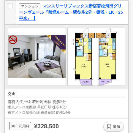
マンスリーリブマックス新宿若松河田グリ
マンション
ーンヴェール『禁煙ルーム・駅徒歩2分・築浅・1K・25
平米』【
交通
都営大江戸線 若松河田駅 徒歩2分
東京メトロ東西線 早稲田駅 徒歩10分
東京メトロ副都心線 東新宿駅 徒歩14分
¥328,500
30日利用料
追加