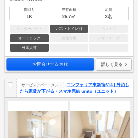
間取り
専有面積
定員
1K
25.7㎡
2名
インターネット
バス・トイレ別
ペット可
オートロック
女性専用
デザイナーズ
外国人可
お問合せする
詳しく見る
(無料)
コンフォリア東新宿614 | 外泊し
サービスアパートメント
たら家賃が下がる・スマホ完結 unito（ユニット）