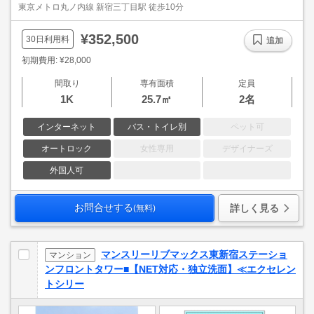
東京メトロ丸ノ内線 新宿三丁目駅 徒歩10分
¥352,500
30日利用料
追加
初期費用: ¥28,000
間取り
専有面積
定員
1K
25.7㎡
2名
インターネット
バス・トイレ別
ペット可
オートロック
女性専用
デザイナーズ
外国人可
お問合せする
詳しく見る
(無料)
マンスリーリブマックス東新宿ステーショ
マンション
ンフロントタワー■【NET対応・独立洗面】≪エクセレン
トシリー