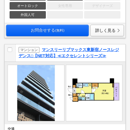
オートロック
女性専用
デザイナーズ
外国人可
お問合せする
詳しく見る
(無料)
マンスリーリブマックス東新宿ノースレジ
マンション
デンス□【NET対応】≪エクセレントシリーズ≫
交通