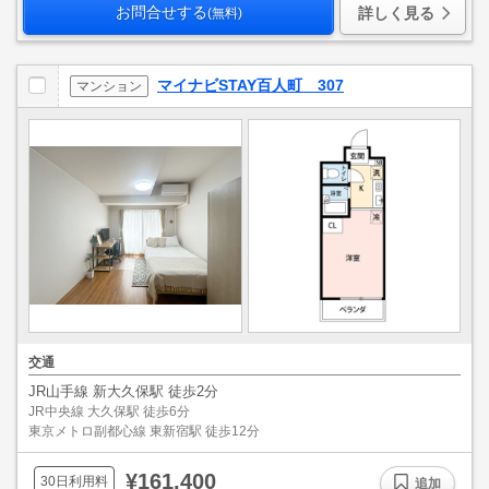
お問合せする
詳しく見る
(無料)
マイナビSTAY百人町 307
マンション
交通
JR山手線 新大久保駅 徒歩2分
JR中央線 大久保駅 徒歩6分
東京メトロ副都心線 東新宿駅 徒歩12分
¥161,400
30日利用料
追加