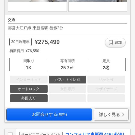
交通
都営大江戸線 東新宿駅 徒歩2分
¥275,490
30日利用料
追加
初期費用: ¥76,550
間取り
専有面積
定員
1K
25.7㎡
2名
インターネット
バス・トイレ別
ペット可
オートロック
女性専用
デザイナーズ
外国人可
お問合せする
詳しく見る
(無料)
コンフォリア東新宿 416| 外泊し
サービスアパートメント