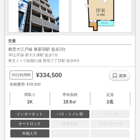
交通
都営大江戸線 東新宿駅 徒歩2分
JR山手線 新大久保駅 徒歩7分
東京メトロ副都心線 新宿三丁目駅 徒歩8分
¥334,500
30日利用料
追加
初期費用: ¥28,000
間取り
専有面積
定員
1K
19.9㎡
2名
インターネット
バス・トイレ別
ペット可
オートロック
女性専用
デザイナーズ
外国人可