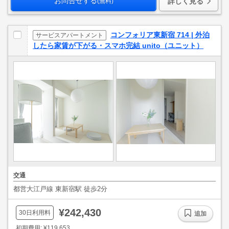
お問合せする
詳しく見る
(無料)
コンフォリア東新宿 714 | 外泊
サービスアパートメント
したら家賃が下がる・スマホ完結 unito（ユニット）
交通
都営大江戸線 東新宿駅 徒歩2分
¥242,430
30日利用料
追加
初期費用: ¥119,653