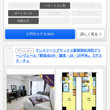
インターネット
バス・トイレ別
ペット可
オートロック
女性専用
デザイナーズ
外国人可
お問合せする
詳しく見る
(無料)
マンスリーリブマックス新宿若松河田グリ
マンション
ーンヴェール『駅徒歩2分・築浅・1K・25平米』【デス
ク・チェ