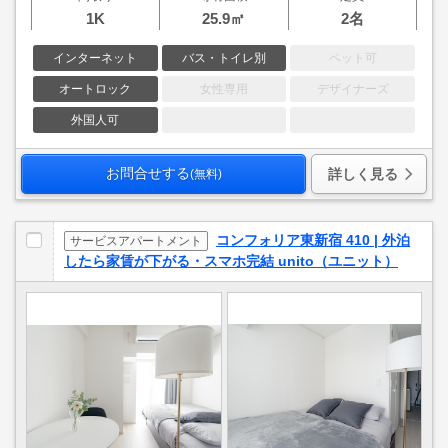
1K
25.9㎡
2名
インターネット
バス・トイレ別
ペット可
オートロック
女性専用
デザイナーズ
外国人可
お問合せする
詳しく見る
(無料)
コンフォリア東新宿 410 | 外泊
サービスアパートメント
したら家賃が下がる・スマホ完結 unito（ユニット）