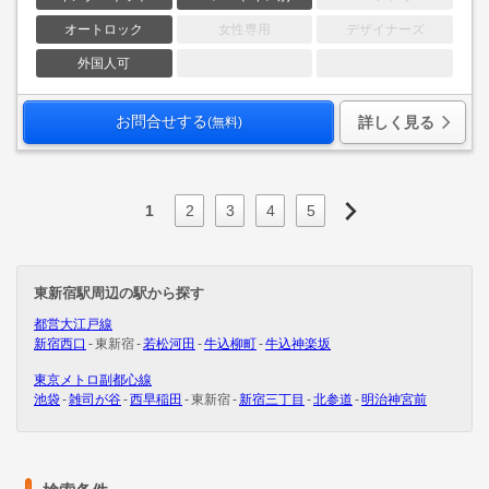
オートロック
女性専用
デザイナーズ
外国人可
お問合せする
詳しく見る
(無料)
1
2
3
4
5
東新宿駅周辺の駅から探す
都営大江戸線
新宿西口
東新宿
若松河田
牛込柳町
牛込神楽坂
東京メトロ副都心線
池袋
雑司が谷
西早稲田
東新宿
新宿三丁目
北参道
明治神宮前