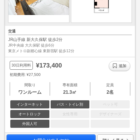
交通
JR山手線 新大久保駅 徒歩2分
JR中央線 大久保駅 徒歩6分
東京メトロ副都心線 東新宿駅 徒歩12分
¥173,400
30日利用料
追加
初期費用: ¥27,500
間取り
専有面積
定員
ワンルーム
21.3㎡
2名
インターネット
バス・トイレ別
ペット可
オートロック
女性専用
デザイナーズ
外国人可