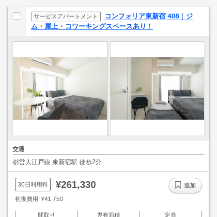
コンフォリア東新宿 408｜ジ
サービスアパートメント
ム・屋上・コワーキングスペースあり！
交通
都営大江戸線 東新宿駅 徒歩2分
¥261,330
30日利用料
追加
初期費用: ¥41,750
間取り
専有面積
定員