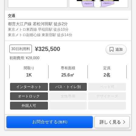
交通
都営大江戸線 若松河田駅 徒歩2分
東京メトロ東西線 早稲田駅 徒歩10分
東京メトロ副都心線 東新宿駅 徒歩14分
¥325,500
30日利用料
追加
初期費用: ¥28,000
間取り
専有面積
定員
1K
25.6㎡
2名
インターネット
バス・トイレ別
ペット可
オートロック
女性専用
デザイナーズ
外国人可
お問合せする
詳しく見る
(無料)