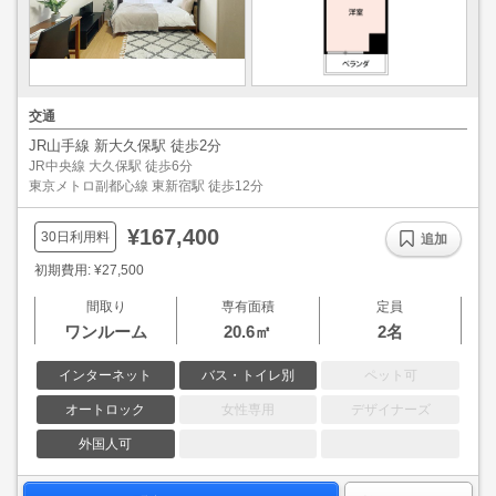
交通
JR山手線 新大久保駅 徒歩2分
JR中央線 大久保駅 徒歩6分
東京メトロ副都心線 東新宿駅 徒歩12分
¥167,400
30日利用料
追加
初期費用: ¥27,500
間取り
専有面積
定員
ワンルーム
20.6㎡
2名
インターネット
バス・トイレ別
ペット可
オートロック
女性専用
デザイナーズ
外国人可