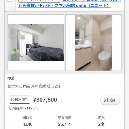
たら家賃が下がる・スマホ完結 unito（ユニット）
交通
都営大江戸線 東新宿駅 徒歩2分
¥307,500
30日利用料
追加
初期費用: ¥119,653
間取り
専有面積
定員
1DK
25.7㎡
2名