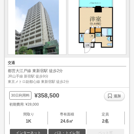
交通
都営大江戸線 東新宿駅 徒歩2分
JR山手線 新宿駅 徒歩9分
東京メトロ副都心線 東新宿駅 徒歩2分
¥358,500
30日利用料
追加
初期費用: ¥28,000
間取り
専有面積
定員
1K
24.6㎡
2名
インターネット
バス・トイレ別
ペット可