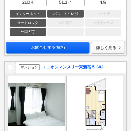
2LDK
51.3㎡
4名
インターネット
バス・トイレ別
ペット可
オートロック
女性専用
デザイナーズ
外国人可
お問合せする
詳しく見る
(無料)
ユニオンマンスリー東新宿５ 602
マンション