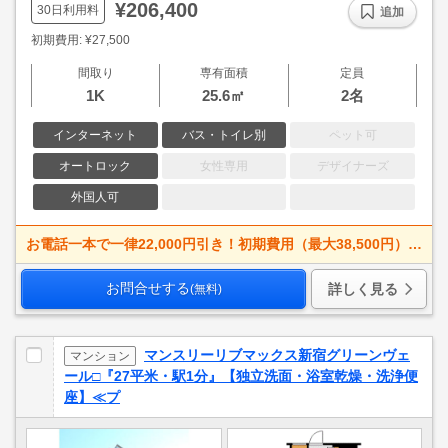
¥206,400
30日利用料
追加
初期費用: ¥27,500
間取り
専有面積
定員
1K
25.6㎡
2名
インターネット
バス・トイレ別
ペット可
オートロック
女性専用
デザイナーズ
外国人可
お電話一本で一律22,000円引き！初期費用（最大38,500円）OFF
お問合せする
詳しく見る
(無料)
マンスリーリブマックス新宿グリーンヴェ
マンション
ール□『27平米・駅1分』【独立洗面・浴室乾燥・洗浄便
座】≪プ