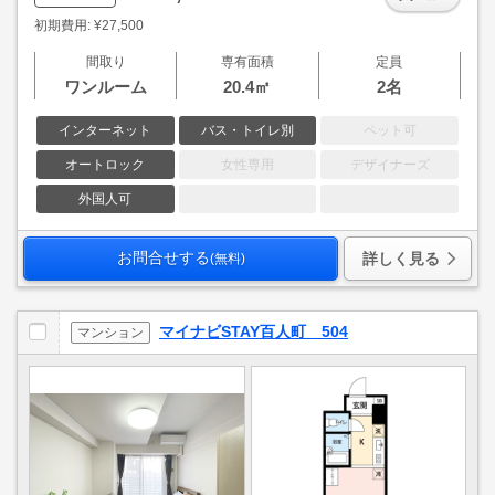
初期費用: ¥27,500
間取り
専有面積
定員
ワンルーム
20.4㎡
2名
インターネット
バス・トイレ別
ペット可
オートロック
女性専用
デザイナーズ
外国人可
お問合せする
詳しく見る
(無料)
マイナビSTAY百人町 504
マンション