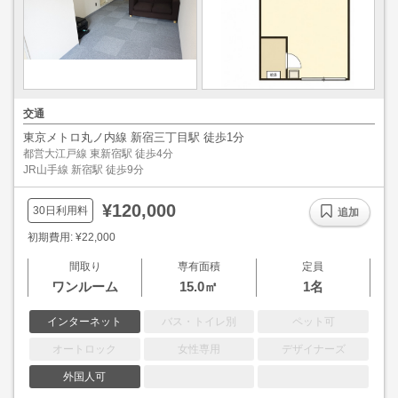
交通
東京メトロ丸ノ内線 新宿三丁目駅 徒歩1分
都営大江戸線 東新宿駅 徒歩4分
JR山手線 新宿駅 徒歩9分
¥120,000
30日利用料
追加
初期費用: ¥22,000
間取り
専有面積
定員
ワンルーム
15.0㎡
1名
インターネット
バス・トイレ別
ペット可
オートロック
女性専用
デザイナーズ
外国人可