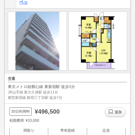
ベッ
交通
東京メトロ副都心線 東新宿駅 徒歩1分
JR山手線 新大久保駅 徒歩11分
都営新宿線 新宿三丁目駅 徒歩7分
¥496,500
30日利用料
追加
初期費用: ¥33,000
間取り
専有面積
定員