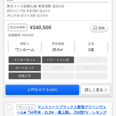
東京メトロ副都心線 東新宿駅 徒歩1分
都営大江戸線 東新宿駅 徒歩2分
JR山手線 新大久保駅 徒歩9分
¥340,500
30日利用料
追加
初期費用: ¥28,000
間取り
専有面積
定員
ワンルーム
25.5㎡
2名
インターネット
バス・トイレ別
ペット可
オートロック
女性専用
デザイナーズ
外国人可
お問合せする
詳しく見る
(無料)
マンスリーリブマックス新宿グリーンヴェ
マンション
ール■『54平米・2LDK・最上階』【50型TV・シモンズ