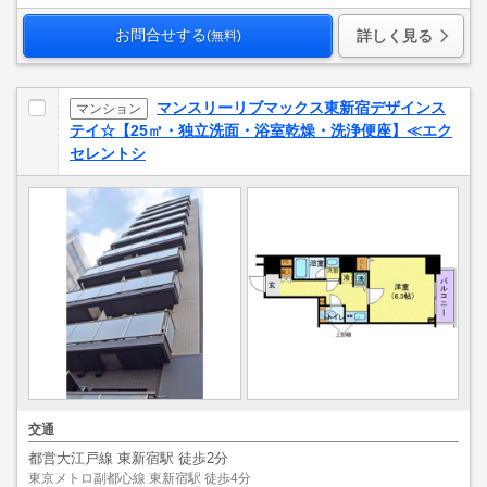
お問合せする
詳しく見る
(無料)
マンスリーリブマックス東新宿デザインス
マンション
テイ☆【25㎡・独立洗面・浴室乾燥・洗浄便座】≪エク
セレントシ
交通
都営大江戸線 東新宿駅 徒歩2分
東京メトロ副都心線 東新宿駅 徒歩4分