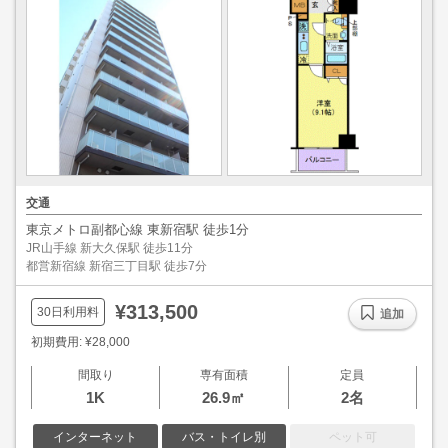
交通
東京メトロ副都心線 東新宿駅 徒歩1分
JR山手線 新大久保駅 徒歩11分
都営新宿線 新宿三丁目駅 徒歩7分
¥313,500
30日利用料
追加
初期費用: ¥28,000
間取り
専有面積
定員
1K
26.9㎡
2名
インターネット
バス・トイレ別
ペット可