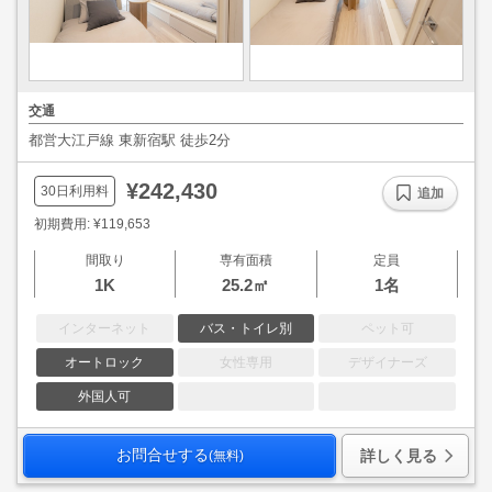
交通
都営大江戸線 東新宿駅 徒歩2分
¥242,430
30日利用料
追加
初期費用: ¥119,653
間取り
専有面積
定員
1K
25.2㎡
1名
インターネット
バス・トイレ別
ペット可
オートロック
女性専用
デザイナーズ
外国人可
お問合せする
詳しく見る
(無料)