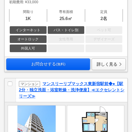
初期費用: ¥33,000
間取り
専有面積
定員
1K
25.6㎡
2名
インターネット
バス・トイレ別
ペット可
オートロック
女性専用
デザイナーズ
外国人可
お問合せする
詳しく見る
(無料)
マンスリーリブマックス東新宿駅前◆●【駅
マンション
2分・独立洗面・浴室乾燥・洗浄便座】≪エクセレントシ
リーズ≫