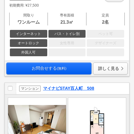
初期費用: ¥27,500
間取り
専有面積
定員
ワンルーム
21.3㎡
2名
インターネット
バス・トイレ別
ペット可
オートロック
女性専用
デザイナーズ
外国人可
お問合せする
詳しく見る
(無料)
マイナビSTAY百人町 508
マンション