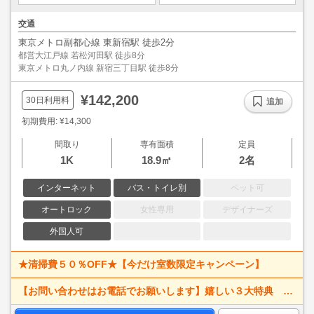
交通
東京メトロ副都心線 東新宿駅 徒歩2分
都営大江戸線 若松河田駅 徒歩8分
東京メトロ丸ノ内線 新宿三丁目駅 徒歩8分
¥142,200
30日利用料
追加
初期費用: ¥14,300
間取り
専有面積
定員
1K
18.9㎡
2名
インターネット
バス・トイレ別
ペット可
オートロック
女性専用
デザイナーズ
外国人可
★清掃費５０％OFF★【今だけ室数限定キャンペーン】
【お問い合わせはお電話でお願いします】嬉しい３大特典 賃料大幅値下げ！ 寝具一式＆ベッドメイキング無料＋α