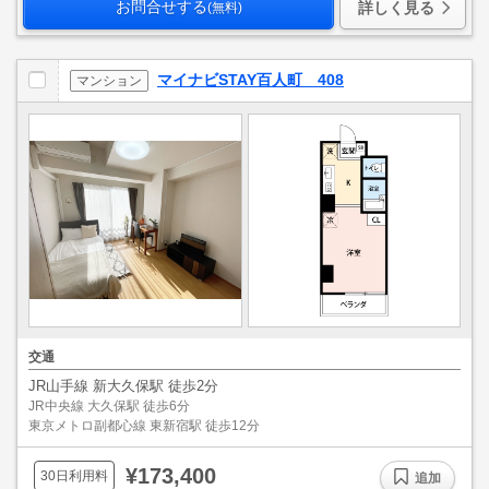
お問合せする
詳しく見る
(無料)
マイナビSTAY百人町 408
マンション
交通
JR山手線 新大久保駅 徒歩2分
JR中央線 大久保駅 徒歩6分
東京メトロ副都心線 東新宿駅 徒歩12分
¥173,400
30日利用料
追加