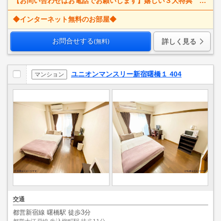
【お問い合わせはお電話でお願いします】嬉しい３大特典 賃料大幅値下げ！ 寝具一式＆ベッドメイキング無料＋α
◆インターネット無料のお部屋◆
お問合せする
詳しく見る
(無料)
ユニオンマンスリー新宿曙橋１ 404
マンション
交通
都営新宿線 曙橋駅 徒歩3分