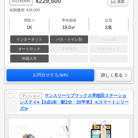
¥229,500
30日利用料
追加
初期費用: ¥28,000
間取り
専有面積
定員
1K
19.0㎡
2名
インターネット
バス・トイレ別
ペット可
オートロック
女性専用
デザイナーズ
外国人可
お問合せする
詳しく見る
(無料)
マンスリーリブマックス早稲田ステーショ
マンション
ンステイ●【3点UB・駅2分・20平米】≪スマートシリー
ズ≫