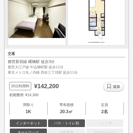
交通
都営新宿線 曙橋駅 徒歩3分
都営大江戸線 牛込柳町駅 徒歩11分
東京メトロ丸ノ内線 四谷三丁目駅 徒歩11分
¥142,200
30日利用料
追加
初期費用: ¥14,300
間取り
専有面積
定員
1K
20.3㎡
2名
インターネット
バス・トイレ別
ペット可
オートロック
女性専用
デザイナーズ