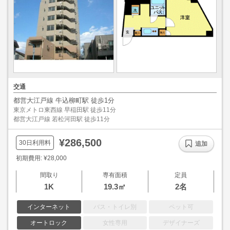
交通
都営大江戸線 牛込柳町駅 徒歩1分
東京メトロ東西線 早稲田駅 徒歩11分
都営大江戸線 若松河田駅 徒歩11分
¥286,500
30日利用料
追加
初期費用: ¥28,000
間取り
専有面積
定員
1K
19.3㎡
2名
インターネット
バス・トイレ別
ペット可
オートロック
女性専用
デザイナーズ