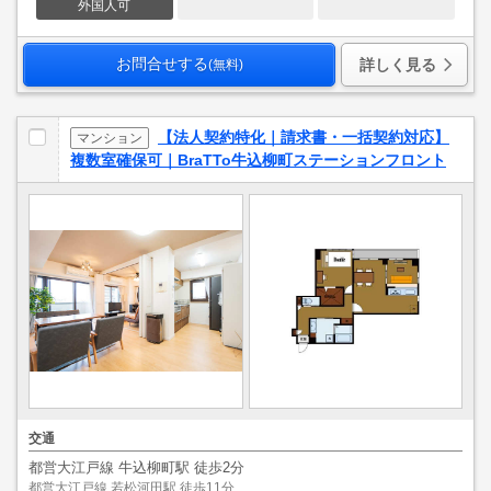
外国人可
お問合せする
詳しく見る
(無料)
【法人契約特化｜請求書・一括契約対応】
マンション
複数室確保可｜BraTTo牛込柳町ステーションフロント
交通
都営大江戸線 牛込柳町駅 徒歩2分
都営大江戸線 若松河田駅 徒歩11分