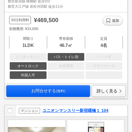
都営新宿線 曙橋駅 徒歩9分
都営大江戸線 若松河田駅 徒歩11分
¥469,500
30日利用料
追加
初期費用: ¥33,000
間取り
専有面積
定員
1LDK
46.7㎡
4名
インターネット
バス・トイレ別
ペット可
オートロック
女性専用
デザイナーズ
外国人可
お問合せする
詳しく見る
(無料)
ユニオンマンスリー新宿曙橋１ 104
マンション