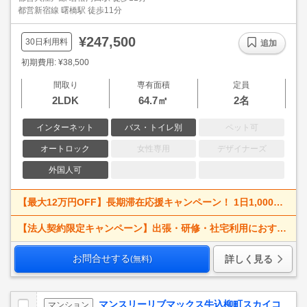
都営新宿線 曙橋駅 徒歩11分
¥247,500
30日利用料
追加
初期費用: ¥38,500
間取り
専有面積
定員
2LDK
64.7㎡
2名
インターネット
バス・トイレ別
ペット可
オートロック
女性専用
デザイナーズ
外国人可
【最大12万円OFF】長期滞在応援キャンペーン！ 1日1,000円割引で、出張・研修・仮住まいにもおすすめ。
【法人契約限定キャンペーン】出張・研修・社宅利用におすすめ！
お問合せする
詳しく見る
(無料)
マンスリーリブマックス牛込柳町スカイコ
マンション