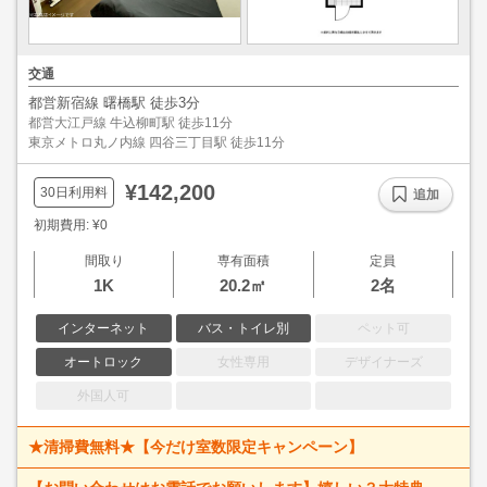
交通
都営新宿線 曙橋駅 徒歩3分
都営大江戸線 牛込柳町駅 徒歩11分
東京メトロ丸ノ内線 四谷三丁目駅 徒歩11分
¥142,200
30日利用料
追加
初期費用: ¥0
間取り
専有面積
定員
1K
20.2㎡
2名
インターネット
バス・トイレ別
ペット可
オートロック
女性専用
デザイナーズ
外国人可
★清掃費無料★【今だけ室数限定キャンペーン】