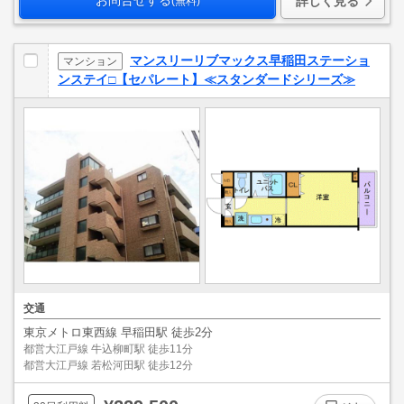
お問合せする
詳しく見る
(無料)
マンスリーリブマックス早稲田ステーショ
マンション
ンステイ□【セパレート】≪スタンダードシリーズ≫
交通
東京メトロ東西線 早稲田駅 徒歩2分
都営大江戸線 牛込柳町駅 徒歩11分
都営大江戸線 若松河田駅 徒歩12分