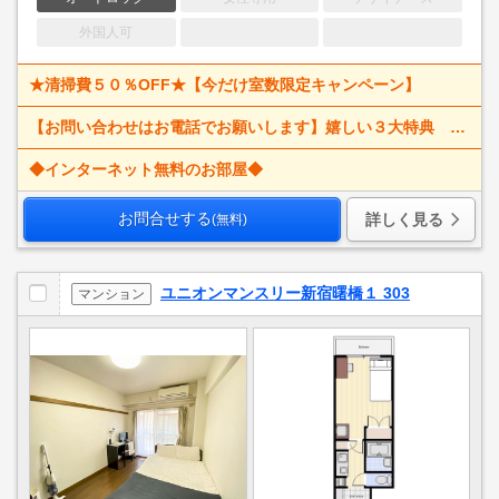
外国人可
★清掃費５０％OFF★【今だけ室数限定キャンペーン】
【お問い合わせはお電話でお願いします】嬉しい３大特典 賃料大幅値下げ！ 寝具一式＆ベッドメイキング無料＋α
◆インターネット無料のお部屋◆
お問合せする
詳しく見る
(無料)
ユニオンマンスリー新宿曙橋１ 303
マンション