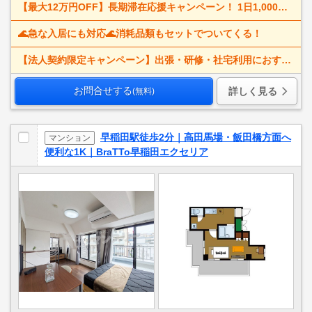
【最大12万円OFF】長期滞在応援キャンペーン！ 1日1,000円割引で、出張・研修・仮住まいにもおすすめ。
🌊急な入居にも対応🌊消耗品類もセットでついてくる！
【法人契約限定キャンペーン】出張・研修・社宅利用におすすめ！
お問合せする
詳しく見る
(無料)
早稲田駅徒歩2分｜高田馬場・飯田橋方面へ
マンション
便利な1K｜BraTTo早稲田エクセリア