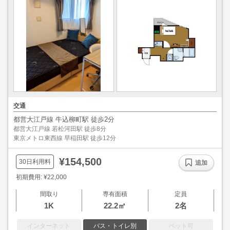
交通
都営大江戸線 牛込柳町駅 徒歩2分
都営大江戸線 若松河田駅 徒歩8分
東京メトロ東西線 早稲田駅 徒歩12分
¥154,500
30日利用料
追加
初期費用: ¥22,000
間取り
専有面積
定員
1K
22.2㎡
2名
インターネット
バス・トイレ別
ペット可