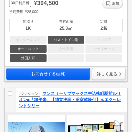
¥304,500
30日利用料
追加
初期費用: ¥28,000
間取り
専有面積
定員
1K
25.3㎡
2名
インターネット
バス・トイレ別
ペット可
オートロック
女性専用
デザイナーズ
外国人可
お問合せする
詳しく見る
(無料)
マンスリーリブマックス牛込柳町駅前ルリ
マンション
オン■『26平米』【独立洗面・浴室乾燥付】≪エクセレ
ントシリー