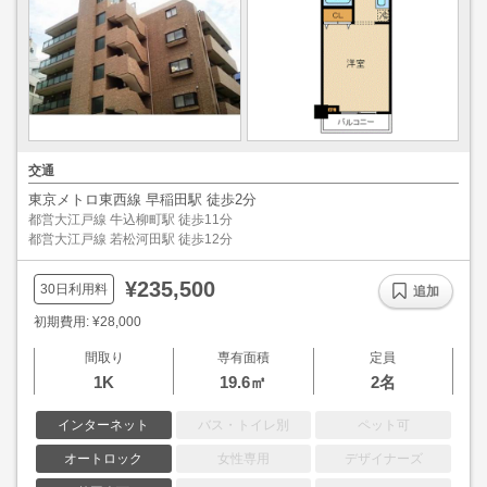
交通
東京メトロ東西線 早稲田駅 徒歩2分
都営大江戸線 牛込柳町駅 徒歩11分
都営大江戸線 若松河田駅 徒歩12分
¥235,500
30日利用料
追加
初期費用: ¥28,000
間取り
専有面積
定員
1K
19.6㎡
2名
インターネット
バス・トイレ別
ペット可
オートロック
女性専用
デザイナーズ