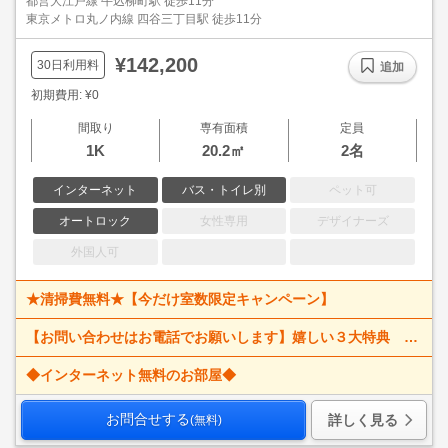
都営大江戸線 牛込柳町駅 徒歩11分
東京メトロ丸ノ内線 四谷三丁目駅 徒歩11分
¥142,200
30日利用料
追加
初期費用: ¥0
間取り
専有面積
定員
1K
20.2㎡
2名
インターネット
バス・トイレ別
ペット可
オートロック
女性専用
デザイナーズ
外国人可
★清掃費無料★【今だけ室数限定キャンペーン】
【お問い合わせはお電話でお願いします】嬉しい３大特典 賃料大幅値下げ！ 寝具一式＆ベッドメイキング無料＋α
◆インターネット無料のお部屋◆
お問合せする
詳しく見る
(無料)