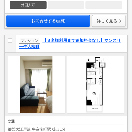
外国人可
お問合せする
詳しく見る
(無料)
【３名様利用まで追加料金なし】マンスリ
マンション
ー牛込柳町
交通
都営大江戸線 牛込柳町駅 徒歩1分