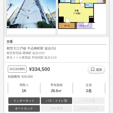
交通
都営大江戸線 牛込柳町駅 徒歩2分
都営新宿線 曙橋駅 徒歩10分
東京メトロ東西線 早稲田駅 徒歩11分
¥334,500
30日利用料
追加
初期費用: ¥28,000
間取り
専有面積
定員
1K
26.6㎡
2名
インターネット
バス・トイレ別
ペット可
オートロック
女性専用
デザイナーズ