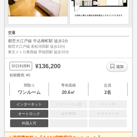
交通
都営大江戸線 牛込柳町駅 徒歩1分
都営大江戸線 若松河田駅 徒歩10分
東京メトロ東西線 早稲田駅 徒歩10分
¥136,200
30日利用料
追加
初期費用: ¥0
間取り
専有面積
定員
ワンルーム
20.6㎡
2名
インターネット
バス・トイレ別
ペット可
オートロック
女性専用
デザイナーズ
外国人可