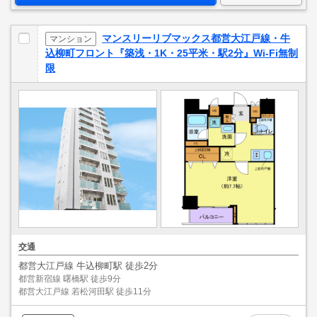
マンスリーリブマックス都営大江戸線・牛
マンション
込柳町フロント『築浅・1K・25平米・駅2分』Wi-Fi無制
限
交通
都営大江戸線 牛込柳町駅 徒歩2分
都営新宿線 曙橋駅 徒歩9分
都営大江戸線 若松河田駅 徒歩11分