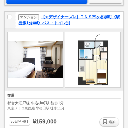
【✨デザイナーズ✨】ＴＮＳ市ヶ谷柳町《駅
マンション
徒歩1分🚃❗》バス・トイレ別
交通
都営大江戸線 牛込柳町駅 徒歩1分
東京メトロ東西線 早稲田駅 徒歩11分
¥159,000
30日利用料
追加