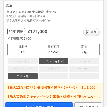
交通
東京メトロ東西線 早稲田駅 徒歩2分
都電荒川線 早稲田駅 徒歩12分
都営大江戸線 牛込柳町駅 徒歩14分
¥171,000
30日利用料
追加
初期費用: ¥22,000
間取り
専有面積
定員
1K
27.2㎡
2名
インターネット
バス・トイレ別
ペット可
オートロック
女性専用
デザイナーズ
外国人可
【最大12万円OFF】長期滞在応援キャンペーン！ 1日1,000円割引で、出張・研修・仮住まいにもおすすめ。
【法人契約限定キャンペーン】出張・研修・社宅利用におすすめ！