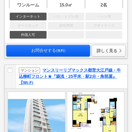
ワンルーム
15.0㎡
2名
インターネット
バス・トイレ別
ペット可
オートロック
女性専用
デザイナーズ
外国人可
お問合せする
詳しく見る
(無料)
マンスリーリブマックス都営大江戸線・牛
マンション
込柳町フロント★『築浅・25平米・駅2分・角部屋』
【Wi-Fi