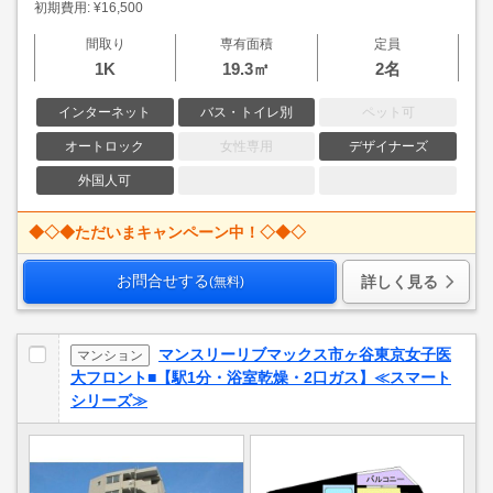
初期費用: ¥16,500
間取り
専有面積
定員
1K
19.3㎡
2名
インターネット
バス・トイレ別
ペット可
オートロック
女性専用
デザイナーズ
外国人可
◆◇◆ただいまキャンペーン中！◇◆◇
お問合せする
詳しく見る
(無料)
マンスリーリブマックス市ヶ谷東京女子医
マンション
大フロント■【駅1分・浴室乾燥・2口ガス】≪スマート
シリーズ≫