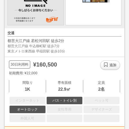
交通
都営大江戸線 若松河田駅 徒歩2分
都営大江戸線 牛込柳町駅 徒歩7分
東京メトロ東西線 早稲田駅 徒歩10分
¥160,500
30日利用料
追加
初期費用: ¥22,000
間取り
専有面積
定員
1K
22.9㎡
2名
インターネット
バス・トイレ別
ペット可
オートロック
女性専用
デザイナーズ
外国人可