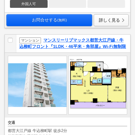
外国人可
お問合せする
詳しく見る
(無料)
マンスリーリブマックス都営大江戸線・牛
マンション
込柳町フロント『1LDK・46平米・角部屋』Wi-Fi無制限
交通
都営大江戸線 牛込柳町駅 徒歩2分