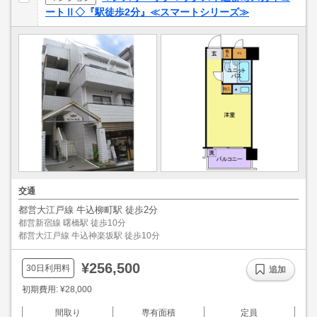
ートⅡ◇『駅徒歩2分』≪スマートシリーズ≫
交通
都営大江戸線 牛込柳町駅 徒歩2分
都営新宿線 曙橋駅 徒歩10分
都営大江戸線 牛込神楽坂駅 徒歩10分
¥256,500
30日利用料
追加
初期費用: ¥28,000
間取り
専有面積
定員