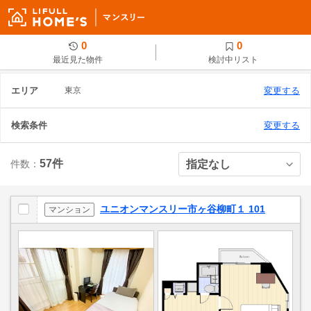
0
0
最近見た物件
検討中リスト
エリア
東京
変更する
検索条件
変更する
57件
件数：
ユニオンマンスリー市ヶ谷柳町１ 101
マンション