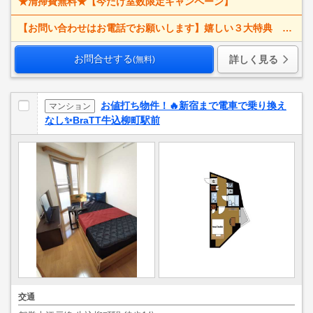
★清掃費無料★【今だけ室数限定キャンペーン】
【お問い合わせはお電話でお願いします】嬉しい３大特典 賃料大幅値下げ！ 寝具一式＆ベッドメイキング無料＋α
お問合せする
詳しく見る
(無料)
お値打ち物件！🔥新宿まで電車で乗り換え
マンション
なし✨BraTT牛込柳町駅前
交通