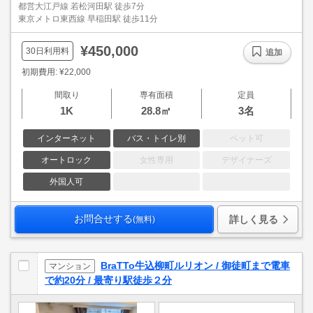
都営大江戸線 若松河田駅 徒歩7分
東京メトロ東西線 早稲田駅 徒歩11分
¥450,000
30日利用料
追加
初期費用: ¥22,000
間取り
専有面積
定員
1K
28.8㎡
3名
インターネット
バス・トイレ別
ペット可
オートロック
女性専用
デザイナーズ
外国人可
お問合せする
詳しく見る
(無料)
BraTTo牛込柳町ルリオン / 御徒町まで電車
マンション
で約20分 / 最寄り駅徒歩２分