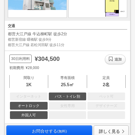
交通
都営大江戸線 牛込柳町駅 徒歩2分
都営新宿線 曙橋駅 徒歩9分
都営大江戸線 若松河田駅 徒歩11分
¥304,500
30日利用料
追加
初期費用: ¥28,000
間取り
専有面積
定員
1K
25.5㎡
2名
インターネット
バス・トイレ別
ペット可
オートロック
女性専用
デザイナーズ
外国人可
お問合せする
詳しく見る
(無料)