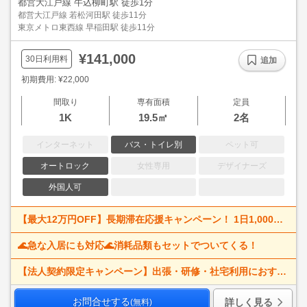
都営大江戸線 牛込柳町駅 徒歩1分
都営大江戸線 若松河田駅 徒歩11分
東京メトロ東西線 早稲田駅 徒歩11分
¥141,000
30日利用料
追加
初期費用: ¥22,000
間取り
専有面積
定員
1K
19.5㎡
2名
インターネット
バス・トイレ別
ペット可
オートロック
女性専用
デザイナーズ
外国人可
【最大12万円OFF】長期滞在応援キャンペーン！ 1日1,000円割引で、出張・研修・仮住まいにもおすすめ。
🌊急な入居にも対応🌊消耗品類もセットでついてくる！
【法人契約限定キャンペーン】出張・研修・社宅利用におすすめ！
お問合せする
詳しく見る
(無料)