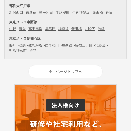
都営大江戸線
新宿西口
東新宿
若松河田
牛込柳町
牛込神楽坂
飯田橋
春日
東京メトロ東西線
中野
落合
高田馬場
早稲田
神楽坂
飯田橋
九段下
竹橋
東京メトロ副都心線
要町
池袋
雑司が谷
西早稲田
東新宿
新宿三丁目
北参道
明治神宮前
渋谷
ページトップへ