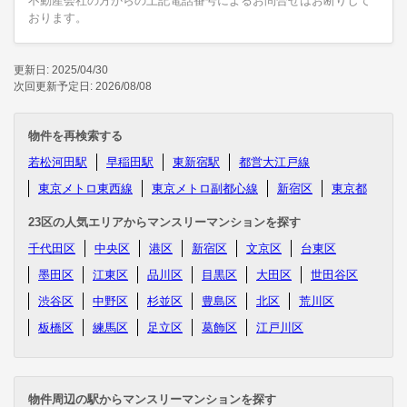
不動産会社の方からの上記電話番号によるお問合せはお断りして
おります。
更新日: 2025/04/30
次回更新予定日: 2026/08/08
物件を再検索する
若松河田駅
早稲田駅
東新宿駅
都営大江戸線
東京メトロ東西線
東京メトロ副都心線
新宿区
東京都
23区の人気エリアからマンスリーマンションを探す
千代田区
中央区
港区
新宿区
文京区
台東区
墨田区
江東区
品川区
目黒区
大田区
世田谷区
渋谷区
中野区
杉並区
豊島区
北区
荒川区
板橋区
練馬区
足立区
葛飾区
江戸川区
物件周辺の駅からマンスリーマンションを探す