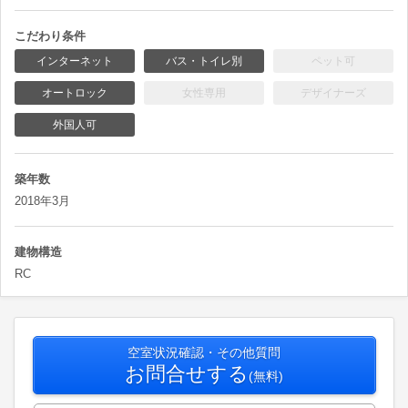
こだわり条件
インターネット
バス・トイレ別
ペット可
オートロック
女性専用
デザイナーズ
外国人可
築年数
2018年3月
建物構造
RC
空室状況確認・その他質問
お問合せする
(無料)