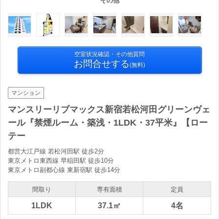
その他
空室状況確認・その他質問
お問合せする
(無料)
マンション
マンスリーリブマックス新宿若松河田グリーンヴェ
ール『禁煙ルーム・築浅・1LDK・37平米』【ロー
テー
都営大江戸線 若松河田駅 徒歩2分
東京メトロ東西線 早稲田駅 徒歩10分
東京メトロ副都心線 東新宿駅 徒歩14分
間取り
専有面積
定員
1LDK
37.1㎡
4名