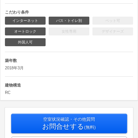
こだわり条件
インターネット
バス・トイレ別
ペット可
オートロック
女性専用
デザイナーズ
外国人可
築年数
2018年3月
建物構造
RC
空室状況確認・その他質問
お問合せする
(無料)