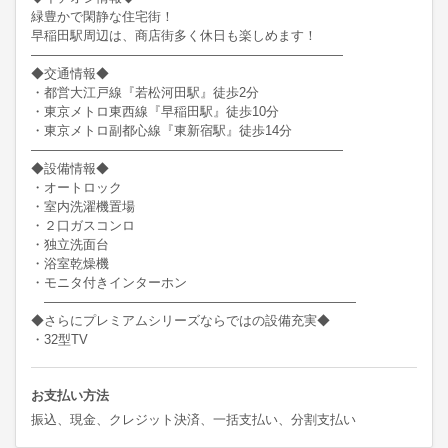
緑豊かで閑静な住宅街！

早稲田駅周辺は、商店街多く休日も楽しめます！

――――――――――――――――――――――――

◆交通情報◆

・都営大江戸線『若松河田駅』徒歩2分

・東京メトロ東西線『早稲田駅』徒歩10分　

・東京メトロ副都心線『東新宿駅』徒歩14分　　

――――――――――――――――――――――――

◆設備情報◆

・オートロック

・室内洗濯機置場

・２口ガスコンロ

・独立洗面台

・浴室乾燥機

・モニタ付きインターホン

　――――――――――――――――――――――――

◆さらにプレミアムシリーズならではの設備充実◆

・32型TV
お支払い方法
振込、現金、クレジット決済、一括支払い、分割支払い