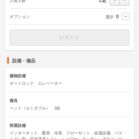
1
名
入居人数
0
オプション
選択
計算する
設備・備品
建物設備
オートロック、エレベーター
寝具
ベッド（セミダブル） 1組
部屋設備
インターネット、暖房、冷房、クローゼット、給湯設備、バス・
トイレ別、温水洗浄トイレ、シャワー、キッチン、ガスコンロ、