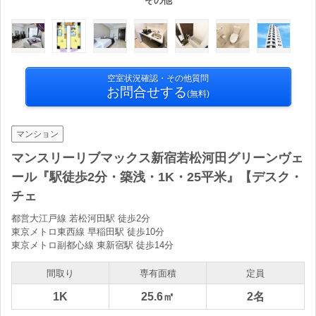
その他
空室状況確認・その他質問
お問合せする
(無料)
マンション
マンスリーリブマックス新宿若松河田グリーンヴェ
ール『駅徒歩2分・築浅・1K・25平米』【デスク・
チェ
都営大江戸線 若松河田駅 徒歩2分
東京メトロ東西線 早稲田駅 徒歩10分
東京メトロ副都心線 東新宿駅 徒歩14分
間取り
専有面積
定員
1K
25.6㎡
2名