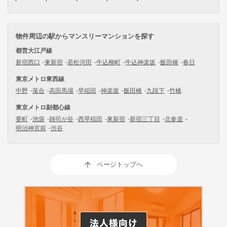
物件周辺の駅からマンスリーマンションを探す
都営大江戸線
新宿西口
東新宿
若松河田
牛込柳町
牛込神楽坂
飯田橋
春日
東京メトロ東西線
中野
落合
高田馬場
早稲田
神楽坂
飯田橋
九段下
竹橋
東京メトロ副都心線
要町
池袋
雑司が谷
西早稲田
東新宿
新宿三丁目
北参道
明治神宮前
渋谷
ページトップへ