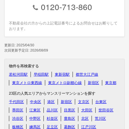
0120-713-860
不動産会社の方からの上記電話番号によるお問合せはお断りして
おります。
更新日: 2025/04/30
次回更新予定日: 2026/08/09
物件を再検索する
若松河田駅
早稲田駅
東新宿駅
都営大江戸線
東京メトロ東西線
東京メトロ副都心線
新宿区
東京都
23区の人気エリアからマンスリーマンションを探す
千代田区
中央区
港区
新宿区
文京区
台東区
墨田区
江東区
品川区
目黒区
大田区
世田谷区
渋谷区
中野区
杉並区
豊島区
北区
荒川区
板橋区
練馬区
足立区
葛飾区
江戸川区