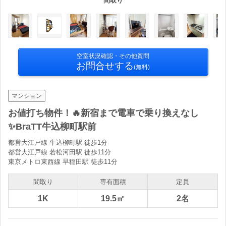
間取り
空室状況確認・その他質問
お問合せする
(無料)
マンション
お値打ち物件！🔥新宿まで電車で乗り換えなし
✨BraTT牛込柳町駅前
都営大江戸線 牛込柳町駅 徒歩1分
都営大江戸線 若松河田駅 徒歩11分
東京メトロ東西線 早稲田駅 徒歩11分
間取り
専有面積
定員
1K
19.5㎡
2名