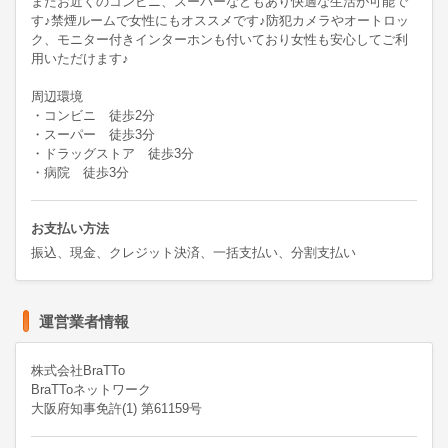
またお近くのコンビニ、スーパーなどもあり快適な生活が可能で
す♪禁煙ルームで女性にもオススメです♪防犯カメラやオートロッ
ク、モニター付きインターホンも付いており女性も安心してご利
用いただけます♪

周辺環境

・コンビニ　徒歩2分

・スーパー　徒歩3分

・ドラッグストア　徒歩3分

お支払い方法
振込、現金、クレジット決済、一括支払い、分割支払い
運営業者情報
株式会社BraTTo
BraTToネットワーク
大阪府知事免許(1) 第61159号