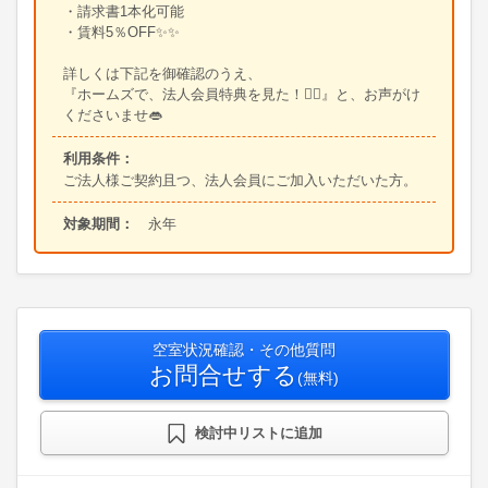
・請求書1本化可能
・賃料5％OFF✨✨
詳しくは下記を御確認のうえ、
『ホームズで、法人会員特典を見た！😶‍🌫️』と、お声がけ
くださいませ👄
利用条件：
ご法人様ご契約且つ、法人会員にご加入いただいた方。
対象期間：
永年
空室状況確認・その他質問
お問合せする
(無料)
検討中リストに追加