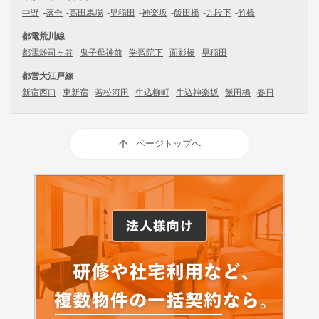
中野
落合
高田馬場
早稲田
神楽坂
飯田橋
九段下
竹橋
都電荒川線
都電雑司ヶ谷
鬼子母神前
学習院下
面影橋
早稲田
都営大江戸線
新宿西口
東新宿
若松河田
牛込柳町
牛込神楽坂
飯田橋
春日
ページトップへ