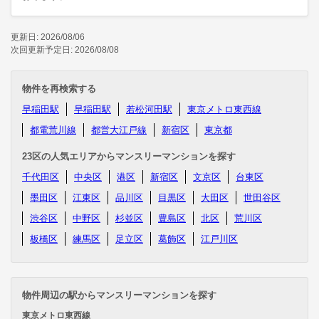
更新日: 2026/08/06
次回更新予定日: 2026/08/08
物件を再検索する
早稲田駅
早稲田駅
若松河田駅
東京メトロ東西線
都電荒川線
都営大江戸線
新宿区
東京都
23区の人気エリアからマンスリーマンションを探す
千代田区
中央区
港区
新宿区
文京区
台東区
墨田区
江東区
品川区
目黒区
大田区
世田谷区
渋谷区
中野区
杉並区
豊島区
北区
荒川区
板橋区
練馬区
足立区
葛飾区
江戸川区
物件周辺の駅からマンスリーマンションを探す
東京メトロ東西線