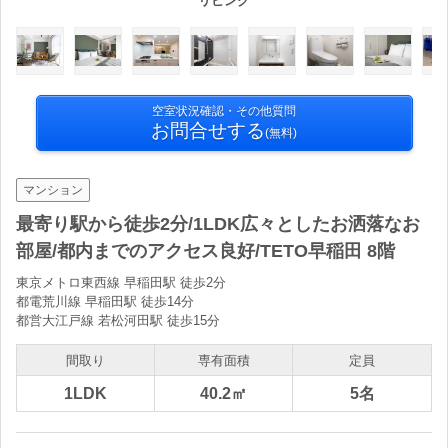
リビング
空室状況確認・その他質問
お問合せする
(無料)
マンション
最寄り駅から徒歩2分/1LDK広々としたお洒落なお
部屋/都内までのアクセス良好/TETO早稲田 8階
東京メトロ東西線 早稲田駅 徒歩2分
都電荒川線 早稲田駅 徒歩14分
都営大江戸線 若松河田駅 徒歩15分
間取り
専有面積
定員
1LDK
40.2㎡
5名