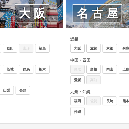
大阪
名古屋
近畿
秋田
山形
福島
大阪
滋賀
京都
兵
中国・四国
茨城
群馬
栃木
鳥取
島根
岡山
広
愛媛
高知
山梨
長野
九州・沖縄
福岡
佐賀
長崎
熊
沖縄