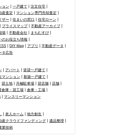
ション
一戸建て
注文住宅
動産査定
マンション専門売却査定
イザー
住まいの窓口
住宅ローン
プライスマップ
不動産アーカイブ
相場
不動産会社
まちむすび
いのお役立ち情報
ESS
DIY Mag
アプリ
不動産データ
ータ広告
ン
アパート
賃貸一戸建て
古マンション
新築一戸建て
貸土地
月極駐車場
貸店舗
店舗
貸倉庫・貸工場
倉庫・工場
他
マンスリーマンション
し
老人ホーム
地方創生
動産クラウドファンディング
遺品整理
農業技術