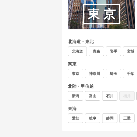
東京
北海道・東北
北海道
青森
岩手
宮城
関東
東京
神奈川
埼玉
千葉
北陸・甲信越
新潟
富山
石川
福井
東海
愛知
岐阜
静岡
三重