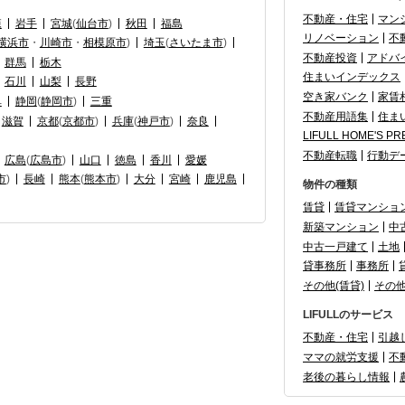
不動産・住宅
マン
森
岩手
宮城
(
仙台市
)
秋田
福島
リノベーション
不
横浜市
・
川崎市
・
相模原市
)
埼玉
(
さいたま市
)
不動産投資
アドバ
群馬
栃木
住まいインデックス
石川
山梨
長野
空き家バンク
家賃
阜
静岡
(
静岡市
)
三重
不動産用語集
住ま
滋賀
京都
(
京都市
)
兵庫
(
神戸市
)
奈良
LIFULL HOME'S PR
不動産転職
行動デ
広島
(
広島市
)
山口
徳島
香川
愛媛
市
)
長崎
熊本
(
熊本市
)
大分
宮崎
鹿児島
物件の種類
賃貸
賃貸マンショ
新築マンション
中
中古一戸建て
土地
貸事務所
事務所
その他(賃貸)
その
LIFULLのサービス
不動産・住宅
引越
ママの就労支援
不
老後の暮らし情報