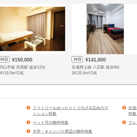
30日
30日
¥150,000
¥141,000
JR山手線 目黒駅 徒歩12分
京成押上線 八広駅 徒歩9分
1K/19.5m²/2名
1K/25.6m²/2名
ファミリーもゆったりくつろげる広めのマ
出張
ンション特集
特集
ペット可の物件特集
クレ
大学・キャンパス周辺の物件特集