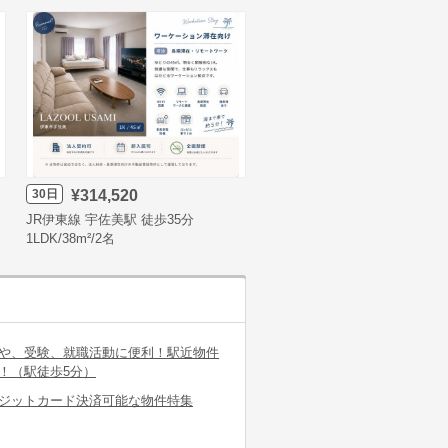
30日
¥314,520
JR伊東線 宇佐美駅 徒歩35分
1LDK/38m²/2名
や、受験、就職活動に便利！駅近物件
！（駅徒歩5分）
ジットカード決済可能な物件特集