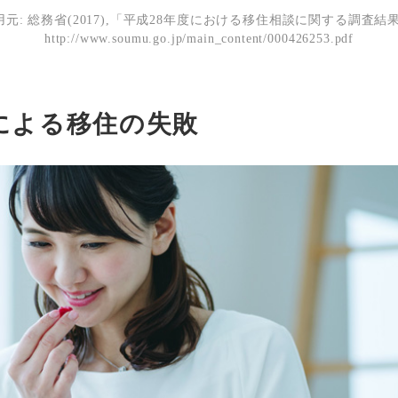
用元: 総務省(2017),「平成28年度における移住相談に関する調査結果
http://www.soumu.go.jp/main_content/000426253.pdf
による移住の失敗