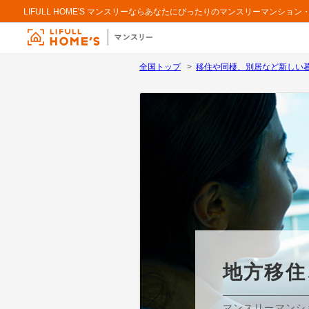
LIFULL HOME'S マンスリーならあなたにぴったりのマンスリーマンシ
全国トップ
移住や同棲、別居など新しい
地方移住
マンスリーマンショ